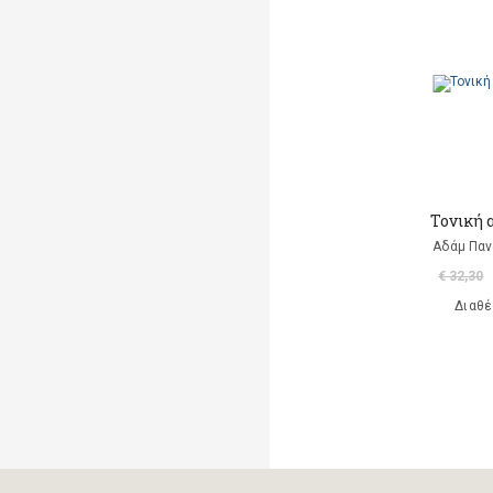
Μαρκαντωνάκη Γεωργία
Μαυρομμάτης Άρης
(μετάφραση)
Ντι Καμίλο Κέιτ
Παλαιολόγου Μαρία
(μετάφραση)
Τονική 
Ροντάρι Τζάννι
Αδάμ Παν
€ 32,30
Χαλκιάς Εμμ. Χρήστος
Διαθέ
Χουρμούζιος Χαρτοφύλαξ
Γεώργιος
Χόφμαν Ε.Τ.Α.
A. Di Scipio
A. Kontogeorgakopoulos