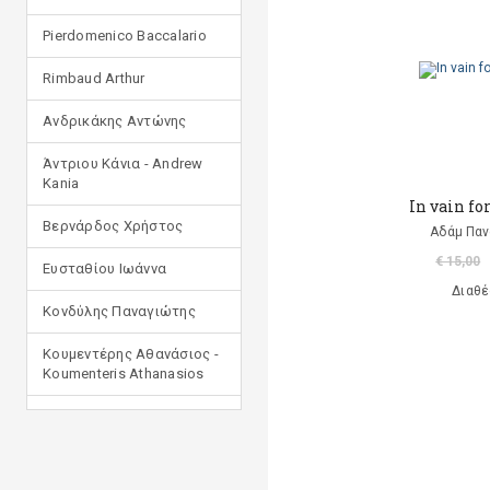
Pierdomenico Baccalario
Rimbaud Arthur
Ανδρικάκης Αντώνης
Άντριου Κάνια - Andrew
Kania
In vain for
Βερνάρδος Χρήστος
Αδάμ Παν
€ 15,00
Ευσταθίου Ιωάννα
Διαθέ
Κονδύλης Παναγιώτης
Κουμεντέρης Αθανάσιος -
Koumenteris Athanasios
Κωστοπούλου Ιουλία
Μανδηλαράς Φίλιππος
(μετάφραση)