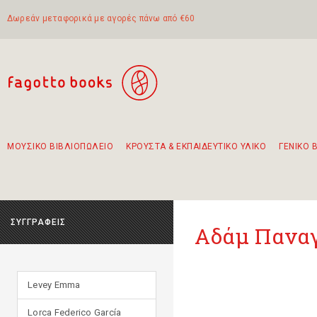
Δωρεάν μεταφορικά με αγορές πάνω από €60
ΜΟΥΣΙΚΟ ΒΙΒΛΙΟΠΩΛΕΙΟ
ΚΡΟΥΣΤΑ & ΕΚΠΑΙΔΕΥΤΙΚΟ ΥΛΙΚΟ
ΓΕΝΙΚΟ 
Προτάσεις - Σετ - Συνδυασμοί Βιβλίων
Πρωτότυποι Συνδυασμοί - Σετ δώρων για παιδιά
Για τα πρώτα μας βήματα στην κιθάρα
Το πιο διαδεδομένο σετ Boomwhackers
Περπατώντας στην παλιά πόλη της Λευκάδας
ΣΥΓΓΡΑΦΕΙΣ
Αδάμ Πανα
Levey Emma
Lorca Federico García