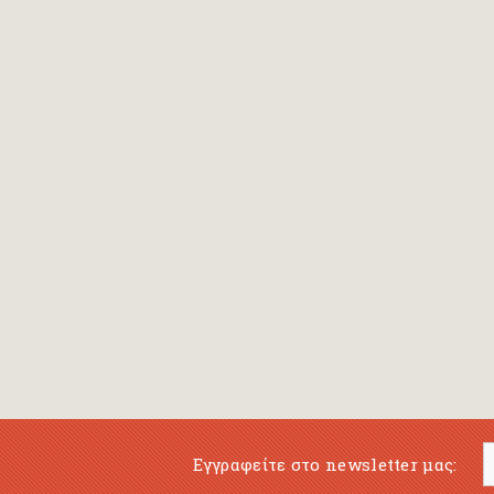
Bansch Helga
(εικονογράφηση)
Banscherus Jürgen
Barabas Zsofi
Barbatsis Anestis
Barbier Patrick
Barenboim Daniel
Barnes Julian
Barnes Lesley
(εικονογράφηση)
Barrie James Matthew
Εγγραφείτε στο newsletter μας:
Barroux Stefane