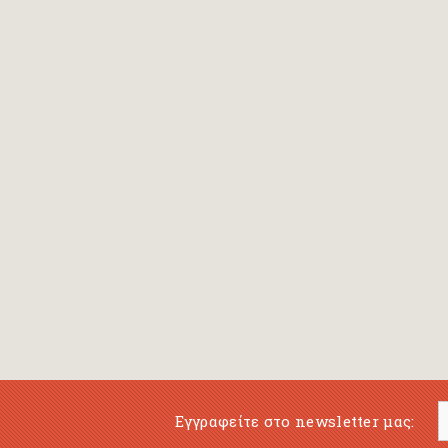
Bansch Helga
(εικονογράφηση)
Banscherus Jürgen
Barabas Zsofi
Barbatsis Anestis
Barbier Patrick
Barenboim Daniel
Barnes Julian
Barnes Lesley
(εικονογράφηση)
Barrie James Matthew
Εγγραφείτε στο newsletter μας:
Barroux Stefane