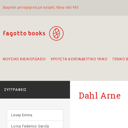
Δωρεάν μεταφορικά με αγορές πάνω από €60
ΜΟΥΣΙΚΟ ΒΙΒΛΙΟΠΩΛΕΙΟ
ΚΡΟΥΣΤΑ & ΕΚΠΑΙΔΕΥΤΙΚΟ ΥΛΙΚΟ
ΓΕΝΙΚΟ 
Προτάσεις - Σετ - Συνδυασμοί Βιβλίων
Πρωτότυποι Συνδυασμοί - Σετ δώρων για παιδιά
Για τα πρώτα μας βήματα στην κιθάρα
Το πιο διαδεδομένο σετ Boomwhackers
Περπατώντας στην παλιά πόλη της Λευκάδας
ΣΥΓΓΡΑΦΕΙΣ
Dahl Arne
Levey Emma
Lorca Federico García