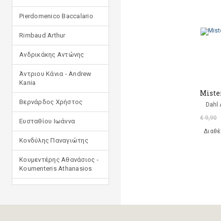
Pierdomenico Baccalario
Rimbaud Arthur
Ανδρικάκης Αντώνης
Άντριου Κάνια - Andrew
Kania
Miste
Βερνάρδος Χρήστος
Dahl 
€ 9,90
Ευσταθίου Ιωάννα
Διαθέ
Κονδύλης Παναγιώτης
Κουμεντέρης Αθανάσιος -
Koumenteris Athanasios
Κωστοπούλου Ιουλία
Μανδηλαράς Φίλιππος
(μετάφραση)