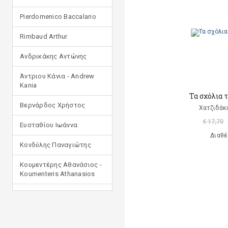
Pierdomenico Baccalario
Rimbaud Arthur
Ανδρικάκης Αντώνης
Άντριου Κάνια - Andrew
Kania
Τα σχόλια 
Βερνάρδος Χρήστος
Χατζιδάκ
€ 17,70
Ευσταθίου Ιωάννα
Διαθέ
Κονδύλης Παναγιώτης
Κουμεντέρης Αθανάσιος -
Koumenteris Athanasios
Κωστοπούλου Ιουλία
Μανδηλαράς Φίλιππος
(μετάφραση)