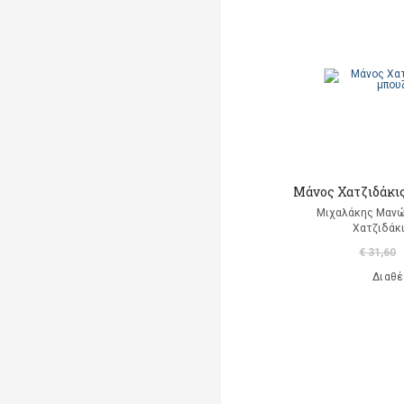
A. Luciani
A. Marsden
Abaurre Tati
Abigador Susana Noemi
Adeney Anne
Μάνος Χατζιδάκις
Adorno W. Theodor
Μιχαλάκης Μανώ
Χατζιδάκ
Agay Denes (επιμέλεια)
€ 31,60
Aisato Lisa
Διαθέ
Al Huang Chungliang
Albero Ana
(εικονογράφηση)
Alberti Leon Battista