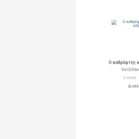
Μαρκαντωνάκη Γεωργία
Μαυρομμάτης Άρης
(μετάφραση)
Ντι Καμίλο Κέιτ
Παλαιολόγου Μαρία
(μετάφραση)
Ο καθρέφτης κ
Ροντάρι Τζάννι
Χατζιδάκ
€ 18,00
Χαλκιάς Εμμ. Χρήστος
Διαθέ
Χουρμούζιος Χαρτοφύλαξ
Γεώργιος
Χόφμαν Ε.Τ.Α.
A. Di Scipio
A. Kontogeorgakopoulos