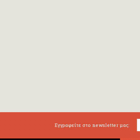
Belli Gioconda
Benji Davies
Berendt Joachim- Ernst
Berens Johan Hermann
Berger Fritz
Bergström Gunilla
Beringer Oscar
Berlioz Hector
Berner Rotraut - Susane
Bernieres Louis de
Εγγραφείτε στο newsletter μας:
Bernstein Galia
(εικονογράφηση)