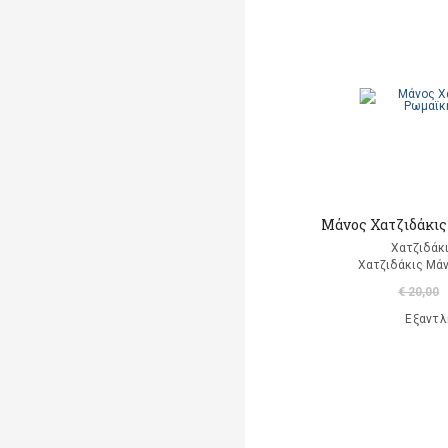
Albertine
Albom Mitch
Alcott Louisa May
Alemagna Beatrice
Alemagna Beatrice
Alexander Jessica Joelle
Μάνος Χατζιδάκις-
Χατζιδάκ
Alighieri Dante
Χατζιδάκις Μάν
€ 20,00
Allancé Mireille d'
Εξαντλ
Alloing Rodolphe & Louis
Allred Micheal
Allred Laura