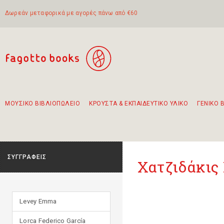
Δωρεάν μεταφορικά με αγορές πάνω από €60
ΜΟΥΣΙΚΟ ΒΙΒΛΙΟΠΩΛΕΙΟ
ΚΡΟΥΣΤΑ & ΕΚΠΑΙΔΕΥΤΙΚΟ ΥΛΙΚΟ
ΓΕΝΙΚΟ 
Προτάσεις - Σετ - Συνδυασμοί Βιβλίων
Πρωτότυποι Συνδυασμοί - Σετ δώρων για παιδιά
Για τα πρώτα μας βήματα στην κιθάρα
Το πιο διαδεδομένο σετ Boomwhackers
Περπατώντας στην παλιά πόλη της Λευκάδας
ΣΥΓΓΡΑΦΕΙΣ
Χατζιδάκις
Levey Emma
Lorca Federico García