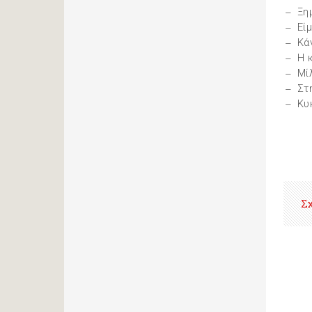
Ξη
Εί
Κά
Η 
Μί
Στ
Κυ
Σ