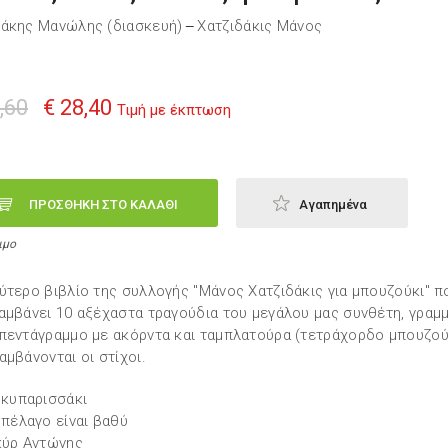
άκης Μανώλης (διασκευή)
Χατζιδάκις Μάνος
—
,60
€ 28,40
Τιμή με έκπτωση
ΠΡΟΣΘΗΚΗ ΣΤΟ ΚΑΛΑΘΙ
Αγαπημένα
ιμο
ύτερο βιβλίο της συλλογής "Μάνος Χατζιδάκις για μπουζούκι" π
αμβάνει 10 αξέχαστα τραγούδια του μεγάλου μας συνθέτη, γραμ
πεντάγραμμο με ακόρντα και ταμπλατούρα (τετράχορδο μπουζού
αμβάνονται οι στίχοι.
 κυπαρισσάκι
 πέλαγο είναι βαθύ
κύρ Αντώνης