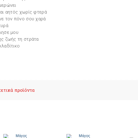
μερώνει
μαι αητός χωρίς φτερά
νε τον πόνο σου χαρά
κυρά
λησε μου
ης ζωής τη στράτα
κλαδίτικο
χετικά προϊόντα