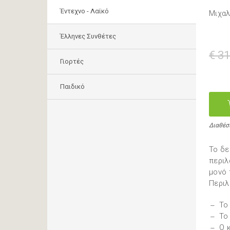
Έντεχνο - Λαϊκό
Μιχαλ
Έλληνες Συνθέτες
€ 31
Γιορτές
Παιδικό
Διαθέσ
To δε
περιλ
μονό 
Περιλ
Το
Το
Ο 