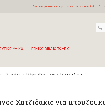
Δωρεάν μεταφορικά με αγορές πάνω από €60
/
ΕΥΤΙΚΟ ΥΛΙΚΟ
ΓΕΝΙΚΟ ΒΙΒΛΙΟΠΩΛΕΙΟ
 σετ Boomwhackers
πόλη της Λευκάδας
ό Βιβλιοπωλείο
>
Ελληνικό Ρεπερτόριο
>
Έντεχνο - Λαϊκό
νος Χατζιδάκις για μπουζούκι