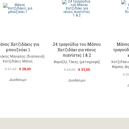
άνος Χατζιδάκις για
24 τραγούδια του Μάνου
Μάνος
μπουζούκι 1
Χατζιδάκι για νέους
τραγούδ
πιανίστες 1 & 2
λάκης Μανώλης (διασκευή)
Χατζιδάκις Μάνος
Φαραζής Τάκης (μεταγραφή)
Χατζιδάκι
Φάμπας Δη
€ 31,60
€ 28,40
€ 44,00
€ 33,00
€ 2
Διαθέσιμο
Διαθέσιμο