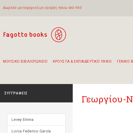
Δωρεάν μεταφορικά με αγορές πάνω από €60
ΜΟΥΣΙΚΟ ΒΙΒΛΙΟΠΩΛΕΙΟ
ΚΡΟΥΣΤΑ & ΕΚΠΑΙΔΕΥΤΙΚΟ ΥΛΙΚΟ
ΓΕΝΙΚΟ 
Προτάσεις - Σετ - Συνδυασμοί Βιβλίων
Πρωτότυποι Συνδυασμοί - Σετ δώρων για παιδιά
Για τα πρώτα μας βήματα στην κιθάρα
Το πιο διαδεδομένο σετ Boomwhackers
Περπατώντας στην παλιά πόλη της Λευκάδας
ΣΥΓΓΡΑΦΕΙΣ
Γεωργίου-
Levey Emma
Lorca Federico García