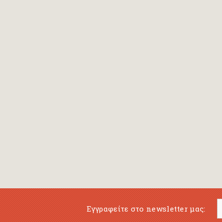
Bansch Helga
(εικονογράφηση)
Banscherus Jürgen
Barabas Zsofi
Barbatsis Anestis
Barbier Patrick
Barenboim Daniel
Barnes Julian
Barnes Lesley
(εικονογράφηση)
Barrie James Matthew
Εγγραφείτε στο newsletter μας:
Barroux Stefane