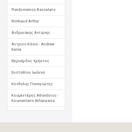
Pierdomenico Baccalario
Rimbaud Arthur
Ανδρικάκης Αντώνης
Άντριου Κάνια - Andrew
Kania
Βερνάρδος Χρήστος
Ευσταθίου Ιωάννα
Κονδύλης Παναγιώτης
Κουμεντέρης Αθανάσιος -
Koumenteris Athanasios
Κωστοπούλου Ιουλία
Μανδηλαράς Φίλιππος
(μετάφραση)