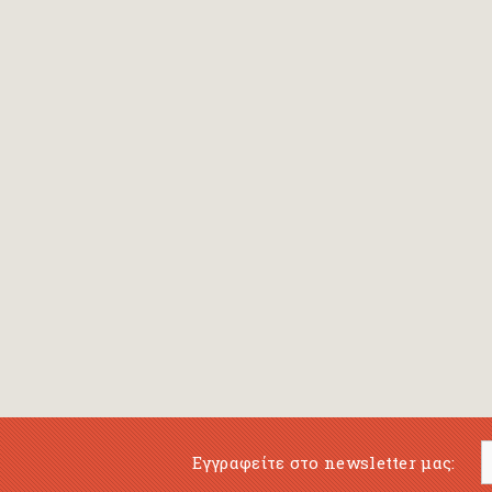
Bansch Helga
(εικονογράφηση)
Banscherus Jürgen
Barabas Zsofi
Barbatsis Anestis
Barbier Patrick
Barenboim Daniel
Barnes Julian
Barnes Lesley
(εικονογράφηση)
Barrie James Matthew
Εγγραφείτε στο newsletter μας:
Barroux Stefane