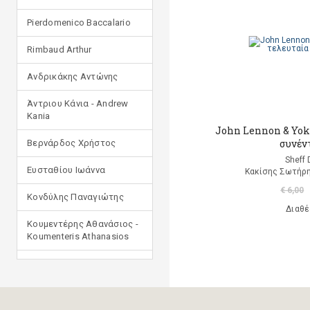
Pierdomenico Baccalario
Rimbaud Arthur
Ανδρικάκης Αντώνης
Άντριου Κάνια - Andrew
Kania
John Lennon & Yoko
συνέν
Βερνάρδος Χρήστος
Sheff 
Ευσταθίου Ιωάννα
Κακίσης Σωτήρη
€ 6,00
Κονδύλης Παναγιώτης
Διαθέ
Κουμεντέρης Αθανάσιος -
Koumenteris Athanasios
Κωστοπούλου Ιουλία
Μανδηλαράς Φίλιππος
(μετάφραση)