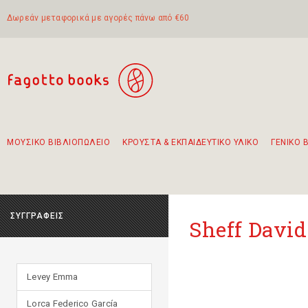
Δωρεάν μεταφορικά με αγορές πάνω από €60
ΜΟΥΣΙΚΟ ΒΙΒΛΙΟΠΩΛΕΙΟ
ΚΡΟΥΣΤΑ & ΕΚΠΑΙΔΕΥΤΙΚΟ ΥΛΙΚΟ
ΓΕΝΙΚΟ 
Προτάσεις - Σετ - Συνδυασμοί Βιβλίων
Πρωτότυποι Συνδυασμοί - Σετ δώρων για παιδιά
Για τα πρώτα μας βήματα στην κιθάρα
Το πιο διαδεδομένο σετ Boomwhackers
Περπατώντας στην παλιά πόλη της Λευκάδας
ΣΥΓΓΡΑΦΕΙΣ
Sheff David
Levey Emma
Lorca Federico García