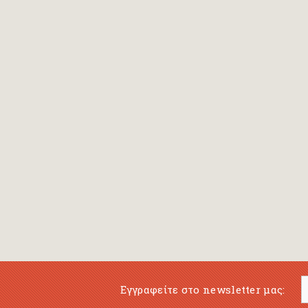
Bansch Helga
(εικονογράφηση)
Banscherus Jürgen
Barabas Zsofi
Barbatsis Anestis
Barbier Patrick
Barenboim Daniel
Barnes Julian
Barnes Lesley
(εικονογράφηση)
Barrie James Matthew
Εγγραφείτε στο newsletter μας:
Barroux Stefane