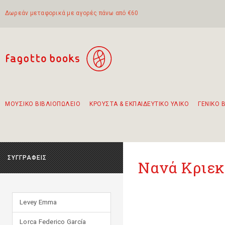
Δωρεάν μεταφορικά με αγορές πάνω από €60
ΜΟΥΣΙΚΟ ΒΙΒΛΙΟΠΩΛΕΙΟ
ΚΡΟΥΣΤΑ & ΕΚΠΑΙΔΕΥΤΙΚΟ ΥΛΙΚΟ
ΓΕΝΙΚΟ 
Προτάσεις - Σετ - Συνδυασμοί Βιβλίων
Πρωτότυποι Συνδυασμοί - Σετ δώρων για παιδιά
Για τα πρώτα μας βήματα στην κιθάρα
Το πιο διαδεδομένο σετ Boomwhackers
Περπατώντας στην παλιά πόλη της Λευκάδας
ΣΥΓΓΡΑΦΕΙΣ
Νανά Κριε
Levey Emma
Lorca Federico García