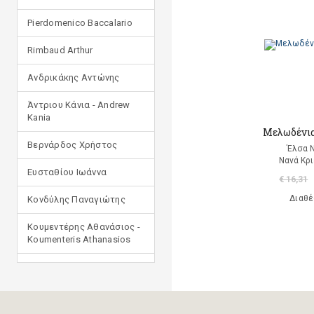
Pierdomenico Baccalario
Rimbaud Arthur
Ανδρικάκης Αντώνης
Άντριου Κάνια - Andrew
Kania
Μελωδένια
Βερνάρδος Χρήστος
Έλσα 
Νανά Κρ
Ευσταθίου Ιωάννα
€ 16,31
Διαθέ
Κονδύλης Παναγιώτης
Κουμεντέρης Αθανάσιος -
Koumenteris Athanasios
Κωστοπούλου Ιουλία
Μανδηλαράς Φίλιππος
(μετάφραση)