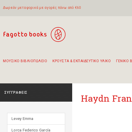
Δωρεάν μεταφορικά με αγορές πάνω από €60
ΜΟΥΣΙΚΟ ΒΙΒΛΙΟΠΩΛΕΙΟ
ΚΡΟΥΣΤΑ & ΕΚΠΑΙΔΕΥΤΙΚΟ ΥΛΙΚΟ
ΓΕΝΙΚΟ 
Προτάσεις - Σετ - Συνδυασμοί Βιβλίων
Πρωτότυποι Συνδυασμοί - Σετ δώρων για παιδιά
Για τα πρώτα μας βήματα στην κιθάρα
Το πιο διαδεδομένο σετ Boomwhackers
Περπατώντας στην παλιά πόλη της Λευκάδας
ΣΥΓΓΡΑΦΕΙΣ
Haydn Fran
Levey Emma
Lorca Federico García