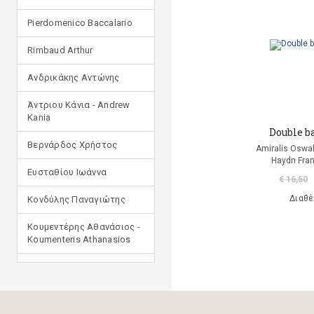
Pierdomenico Baccalario
Rimbaud Arthur
Ανδρικάκης Αντώνης
Άντριου Κάνια - Andrew
Kania
Double ba
Βερνάρδος Χρήστος
Amiralis Oswal
Haydn Fra
Ευσταθίου Ιωάννα
€ 16,50
Διαθέ
Κονδύλης Παναγιώτης
Κουμεντέρης Αθανάσιος -
Koumenteris Athanasios
Κωστοπούλου Ιουλία
Μανδηλαράς Φίλιππος
(μετάφραση)