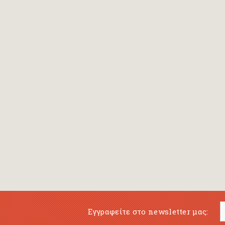
Bansch Helga
(εικονογράφηση)
Banscherus Jürgen
Barabas Zsofi
Barbatsis Anestis
Barbier Patrick
Barenboim Daniel
Barnes Julian
Barnes Lesley
(εικονογράφηση)
Barrie James Matthew
Εγγραφείτε στο newsletter μας:
Barroux Stefane