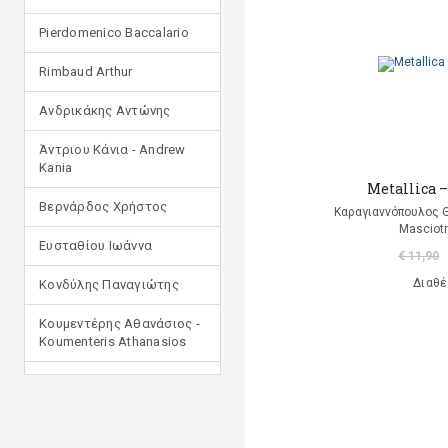
Pierdomenico Baccalario
Rimbaud Arthur
Ανδρικάκης Αντώνης
Άντριου Κάνια - Andrew
Kania
Metallica –
Βερνάρδος Χρήστος
Καραγιαννόπουλος 
Masciotr
Ευσταθίου Ιωάννα
€ 11,90
Διαθέ
Κονδύλης Παναγιώτης
Κουμεντέρης Αθανάσιος -
Koumenteris Athanasios
Κωστοπούλου Ιουλία
Μανδηλαράς Φίλιππος
(μετάφραση)