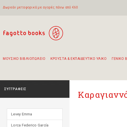
Δωρεάν μεταφορικά με αγορές πάνω από €60
ΜΟΥΣΙΚΟ ΒΙΒΛΙΟΠΩΛΕΙΟ
ΚΡΟΥΣΤΑ & ΕΚΠΑΙΔΕΥΤΙΚΟ ΥΛΙΚΟ
ΓΕΝΙΚΟ 
Προτάσεις - Σετ - Συνδυασμοί Βιβλίων
Πρωτότυποι Συνδυασμοί - Σετ δώρων για παιδιά
Για τα πρώτα μας βήματα στην κιθάρα
Το πιο διαδεδομένο σετ Boomwhackers
Περπατώντας στην παλιά πόλη της Λευκάδας
ΣΥΓΓΡΑΦΕΙΣ
Καραγιαννό
Levey Emma
Lorca Federico García