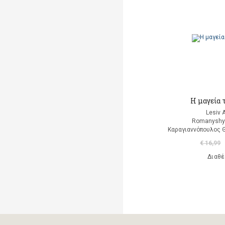
Μαρκαντωνάκη Γεωργία
Μαυρομμάτης Άρης
(μετάφραση)
Ντι Καμίλο Κέιτ
Παλαιολόγου Μαρία
(μετάφραση)
Η μαγεία 
Ροντάρι Τζάννι
Lesiv 
Romanyshy
Καραγιαννόπουλος 
Χαλκιάς Εμμ. Χρήστος
€ 16,99
Χουρμούζιος Χαρτοφύλαξ
Διαθέ
Γεώργιος
Χόφμαν Ε.Τ.Α.
A. Di Scipio
A. Kontogeorgakopoulos