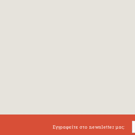
Bansch Helga
(εικονογράφηση)
Banscherus Jürgen
Barabas Zsofi
Barbatsis Anestis
Barbier Patrick
Barenboim Daniel
Barnes Julian
Barnes Lesley
(εικονογράφηση)
Barrie James Matthew
Εγγραφείτε στο newsletter μας:
Barroux Stefane