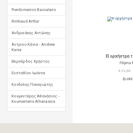
Pierdomenico Baccalario
Rimbaud Arthur
Ανδρικάκης Αντώνης
Άντριου Κάνια - Andrew
Kania
Η ορχήστρα τ
Βερνάρδος Χρήστος
Filipina
€ 11,90
Ευσταθίου Ιωάννα
Διαθέ
Κονδύλης Παναγιώτης
Κουμεντέρης Αθανάσιος -
Koumenteris Athanasios
Κωστοπούλου Ιουλία
Μανδηλαράς Φίλιππος
(μετάφραση)