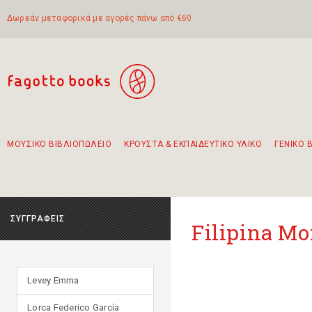
Δωρεάν μεταφορικά με αγορές πάνω από €60
ΜΟΥΣΙΚΟ ΒΙΒΛΙΟΠΩΛΕΙΟ
ΚΡΟΥΣΤΑ & ΕΚΠΑΙΔΕΥΤΙΚΟ ΥΛΙΚΟ
ΓΕΝΙΚΟ 
Προτάσεις - Σετ - Συνδυασμοί Βιβλίων
Πρωτότυποι Συνδυασμοί - Σετ δώρων για παιδιά
Για τα πρώτα μας βήματα στην κιθάρα
Το πιο διαδεδομένο σετ Boomwhackers
Περπατώντας στην παλιά πόλη της Λευκάδας
ΣΥΓΓΡΑΦΕΙΣ
Filipina M
Levey Emma
Lorca Federico García