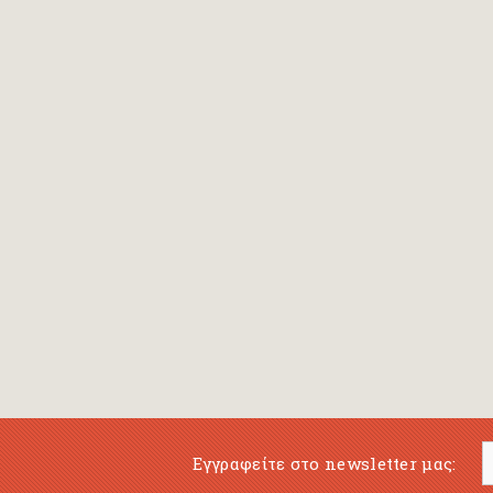
Bansch Helga
(εικονογράφηση)
Banscherus Jürgen
Barabas Zsofi
Barbatsis Anestis
Barbier Patrick
Barenboim Daniel
Barnes Julian
Barnes Lesley
(εικονογράφηση)
Barrie James Matthew
Εγγραφείτε στο newsletter μας:
Barroux Stefane