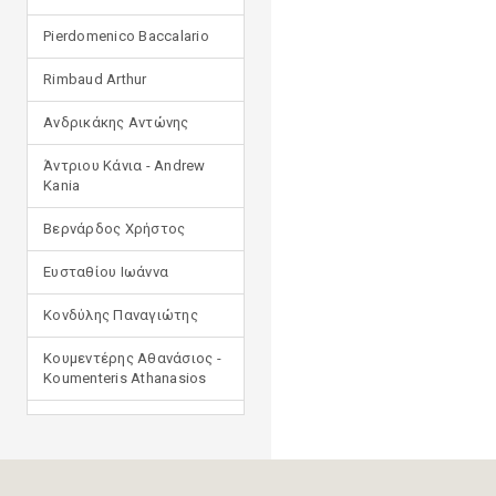
Pierdomenico Baccalario
Rimbaud Arthur
Ανδρικάκης Αντώνης
Άντριου Κάνια - Andrew
Kania
Βερνάρδος Χρήστος
Ευσταθίου Ιωάννα
Κονδύλης Παναγιώτης
Κουμεντέρης Αθανάσιος -
Koumenteris Athanasios
Κωστοπούλου Ιουλία
Μανδηλαράς Φίλιππος
(μετάφραση)