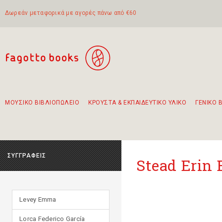
Δωρεάν μεταφορικά με αγορές πάνω από €60
ΜΟΥΣΙΚΟ ΒΙΒΛΙΟΠΩΛΕΙΟ
ΚΡΟΥΣΤΑ & ΕΚΠΑΙΔΕΥΤΙΚΟ ΥΛΙΚΟ
ΓΕΝΙΚΟ 
Προτάσεις - Σετ - Συνδυασμοί Βιβλίων
Πρωτότυποι Συνδυασμοί - Σετ δώρων για παιδιά
Για τα πρώτα μας βήματα στην κιθάρα
Το πιο διαδεδομένο σετ Boomwhackers
Περπατώντας στην παλιά πόλη της Λευκάδας
ΣΥΓΓΡΑΦΕΙΣ
Stead Erin 
Levey Emma
Lorca Federico García