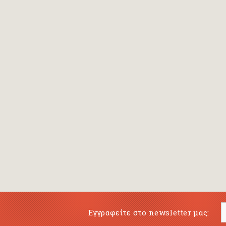
Bansch Helga
(εικονογράφηση)
Banscherus Jürgen
Barabas Zsofi
Barbatsis Anestis
Barbier Patrick
Barenboim Daniel
Barnes Julian
Barnes Lesley
(εικονογράφηση)
Barrie James Matthew
Εγγραφείτε στο newsletter μας:
Barroux Stefane