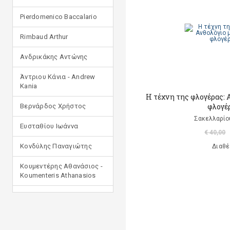
Pierdomenico Baccalario
Rimbaud Arthur
Ανδρικάκης Αντώνης
Άντριου Κάνια - Andrew
Kania
Η τέχνη της φλογέρας: 
φλογέρ
Βερνάρδος Χρήστος
Σακελλαρίο
Ευσταθίου Ιωάννα
€ 40,00
Κονδύλης Παναγιώτης
Διαθέ
Κουμεντέρης Αθανάσιος -
Koumenteris Athanasios
Κωστοπούλου Ιουλία
Μανδηλαράς Φίλιππος
(μετάφραση)