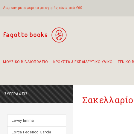
Δωρεάν μεταφορικά με αγορές πάνω από €60
ΜΟΥΣΙΚΟ ΒΙΒΛΙΟΠΩΛΕΙΟ
ΚΡΟΥΣΤΑ & ΕΚΠΑΙΔΕΥΤΙΚΟ ΥΛΙΚΟ
ΓΕΝΙΚΟ 
Προτάσεις - Σετ - Συνδυασμοί Βιβλίων
Πρωτότυποι Συνδυασμοί - Σετ δώρων για παιδιά
Για τα πρώτα μας βήματα στην κιθάρα
Το πιο διαδεδομένο σετ Boomwhackers
Περπατώντας στην παλιά πόλη της Λευκάδας
ΣΥΓΓΡΑΦΕΙΣ
Σακελλαρίο
Levey Emma
Lorca Federico García