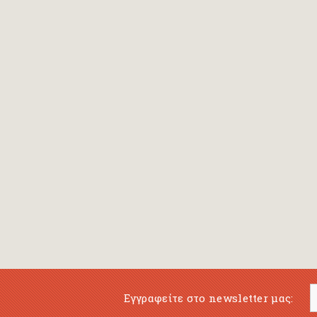
Bansch Helga
(εικονογράφηση)
Banscherus Jürgen
Barabas Zsofi
Barbatsis Anestis
Barbier Patrick
Barenboim Daniel
Barnes Julian
Barnes Lesley
(εικονογράφηση)
Barrie James Matthew
Εγγραφείτε στο newsletter μας:
Barroux Stefane