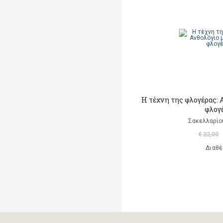
Μαρκαντωνάκη Γεωργία
Μαυρομμάτης Άρης
(μετάφραση)
Ντι Καμίλο Κέιτ
Παλαιολόγου Μαρία
(μετάφραση)
Η τέχνη της φλογέρας: 
φλογέ
Ροντάρι Τζάννι
Σακελλαρίο
Χαλκιάς Εμμ. Χρήστος
€ 22,00
Διαθέ
Χουρμούζιος Χαρτοφύλαξ
Γεώργιος
Χόφμαν Ε.Τ.Α.
A. Di Scipio
A. Kontogeorgakopoulos