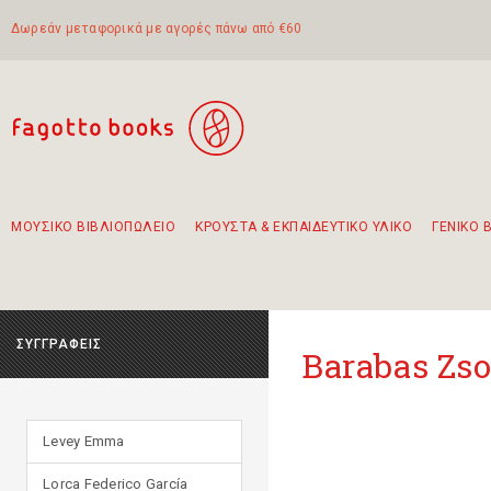
Δωρεάν μεταφορικά με αγορές πάνω από €60
ΜΟΥΣΙΚΟ ΒΙΒΛΙΟΠΩΛΕΙΟ
ΚΡΟΥΣΤΑ & ΕΚΠΑΙΔΕΥΤΙΚΟ ΥΛΙΚΟ
ΓΕΝΙΚΟ 
Προτάσεις - Σετ - Συνδυασμοί Βιβλίων
Πρωτότυποι Συνδυασμοί - Σετ δώρων για παιδιά
Για τα πρώτα μας βήματα στην κιθάρα
Το πιο διαδεδομένο σετ Boomwhackers
Περπατώντας στην παλιά πόλη της Λευκάδας
ΣΥΓΓΡΑΦΕΙΣ
Barabas Zso
Levey Emma
Lorca Federico García