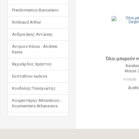
Pierdomenico Baccalario
Rimbaud Arthur
Ανδρικάκης Αντώνης
Άντριου Κάνια - Andrew
Kania
Όλοι μπορούν ν
Βερνάρδος Χρήστος
Barabas
Moizer 
Ευσταθίου Ιωάννα
€ 18,00
Διαθέ
Κονδύλης Παναγιώτης
Κουμεντέρης Αθανάσιος -
Koumenteris Athanasios
Κωστοπούλου Ιουλία
Μανδηλαράς Φίλιππος
(μετάφραση)