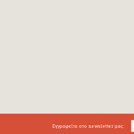
Bansch Helga
(εικονογράφηση)
Banscherus Jürgen
Barabas Zsofi
Barbatsis Anestis
Barbier Patrick
Barenboim Daniel
Barnes Julian
Barnes Lesley
(εικονογράφηση)
Barrie James Matthew
Εγγραφείτε στο newsletter μας:
Barroux Stefane