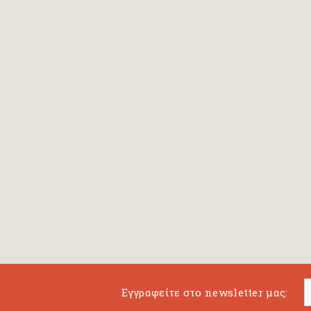
Bansch Helga
(εικονογράφηση)
Banscherus Jürgen
Barabas Zsofi
Barbatsis Anestis
Barbier Patrick
Barenboim Daniel
Barnes Julian
Barnes Lesley
(εικονογράφηση)
Barrie James Matthew
Εγγραφείτε στο newsletter μας:
Barroux Stefane