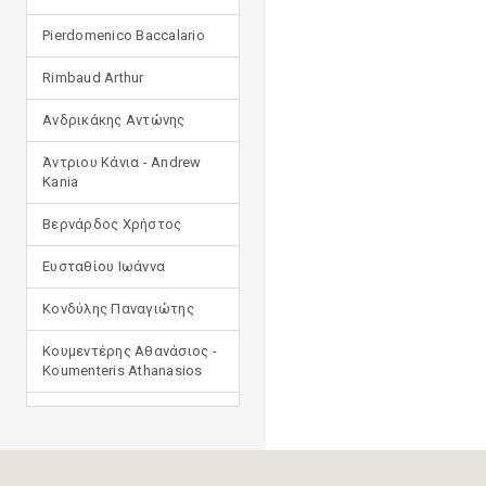
Pierdomenico Baccalario
Rimbaud Arthur
Ανδρικάκης Αντώνης
Άντριου Κάνια - Andrew
Kania
Βερνάρδος Χρήστος
Ευσταθίου Ιωάννα
Κονδύλης Παναγιώτης
Κουμεντέρης Αθανάσιος -
Koumenteris Athanasios
Κωστοπούλου Ιουλία
Μανδηλαράς Φίλιππος
(μετάφραση)