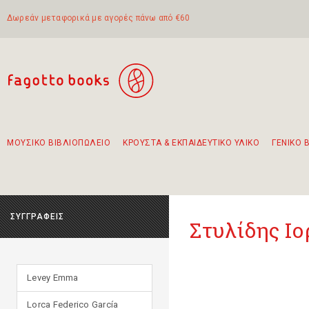
Δωρεάν μεταφορικά με αγορές πάνω από €60
ΜΟΥΣΙΚΟ ΒΙΒΛΙΟΠΩΛΕΙΟ
ΚΡΟΥΣΤΑ & ΕΚΠΑΙΔΕΥΤΙΚΟ ΥΛΙΚΟ
ΓΕΝΙΚΟ 
Προτάσεις - Σετ - Συνδυασμοί Βιβλίων
Πρωτότυποι Συνδυασμοί - Σετ δώρων για παιδιά
Για τα πρώτα μας βήματα στην κιθάρα
Το πιο διαδεδομένο σετ Boomwhackers
Περπατώντας στην παλιά πόλη της Λευκάδας
ΣΥΓΓΡΑΦΕΙΣ
Στυλίδης Ι
Levey Emma
Lorca Federico García