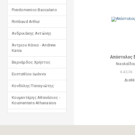
Pierdomenico Baccalario
Rimbaud Arthur
Ανδρικάκης Αντώνης
Άντριου Κάνια - Andrew
Kania
Απόστολος 
Βερνάρδος Χρήστος
Νικολαΐδου
€ 47,70
Ευσταθίου Ιωάννα
Διαθέ
Κονδύλης Παναγιώτης
Κουμεντέρης Αθανάσιος -
Koumenteris Athanasios
Κωστοπούλου Ιουλία
Μανδηλαράς Φίλιππος
(μετάφραση)