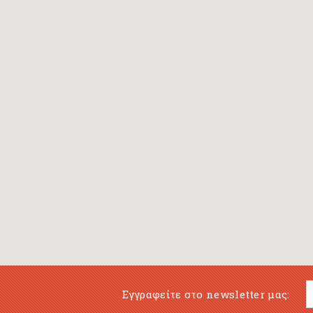
Bansch Helga
(εικονογράφηση)
Banscherus Jürgen
Barabas Zsofi
Barbatsis Anestis
Barbier Patrick
Barenboim Daniel
Barnes Julian
Barnes Lesley
(εικονογράφηση)
Barrie James Matthew
Εγγραφείτε στο newsletter μας:
Barroux Stefane