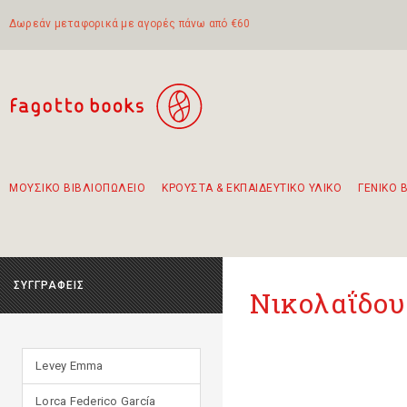
Δωρεάν μεταφορικά με αγορές πάνω από €60
ΜΟΥΣΙΚΟ ΒΙΒΛΙΟΠΩΛΕΙΟ
ΚΡΟΥΣΤΑ & ΕΚΠΑΙΔΕΥΤΙΚΟ ΥΛΙΚΟ
ΓΕΝΙΚΟ 
Προτάσεις - Σετ - Συνδυασμοί Βιβλίων
Πρωτότυποι Συνδυασμοί - Σετ δώρων για παιδιά
Για τα πρώτα μας βήματα στην κιθάρα
Το πιο διαδεδομένο σετ Boomwhackers
Περπατώντας στην παλιά πόλη της Λευκάδας
ΣΥΓΓΡΑΦΕΙΣ
Νικολαΐδου
Levey Emma
Lorca Federico García