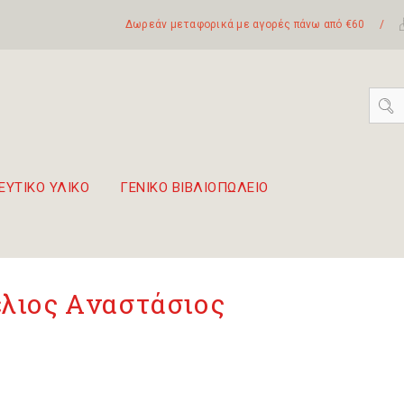
Δωρεάν μεταφορικά με αγορές πάνω από €60
/
ΕΥΤΙΚΟ ΥΛΙΚΟ
ΓΕΝΙΚΟ ΒΙΒΛΙΟΠΩΛΕΙΟ
 σετ Boomwhackers
πόλη της Λευκάδας
λιος Aναστάσιος