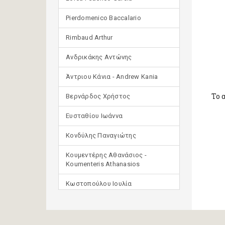
Pierdomenico Baccalario
Rimbaud Arthur
Ανδρικάκης Αντώνης
Άντριου Κάνια - Andrew Kania
Το 
Βερνάρδος Χρήστος
Ευσταθίου Ιωάννα
Κονδύλης Παναγιώτης
Κουμεντέρης Αθανάσιος -
Koumenteris Athanasios
Κωστοπούλου Ιουλία
Μανδηλαράς Φίλιππος
(μετάφραση)