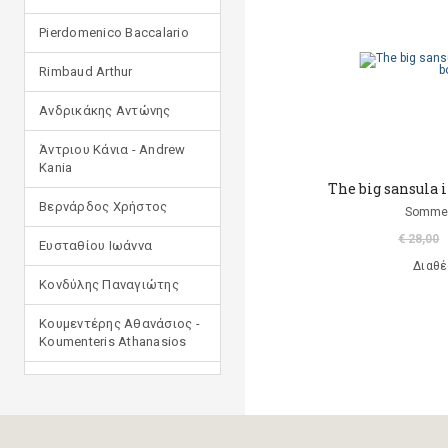
Pierdomenico Baccalario
Rimbaud Arthur
Ανδρικάκης Αντώνης
Άντριου Κάνια - Andrew
Kania
The big sansula 
Βερνάρδος Χρήστος
Sommer
€ 28,00
Ευσταθίου Ιωάννα
Διαθέ
Κονδύλης Παναγιώτης
Κουμεντέρης Αθανάσιος -
Koumenteris Athanasios
Κωστοπούλου Ιουλία
Μανδηλαράς Φίλιππος
(μετάφραση)