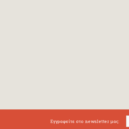
Bansch Helga
(εικονογράφηση)
Banscherus Jürgen
Barabas Zsofi
Barbatsis Anestis
Barbier Patrick
Barenboim Daniel
Barnes Julian
Barnes Lesley
(εικονογράφηση)
Barrie James Matthew
Εγγραφείτε στο newsletter μας:
Barroux Stefane