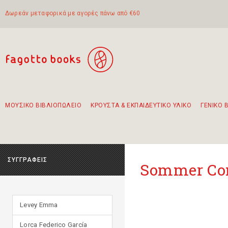
Δωρεάν μεταφορικά με αγορές πάνω από €60
ΜΟΥΣΙΚΟ ΒΙΒΛΙΟΠΩΛΕΙΟ
ΚΡΟΥΣΤΑ & ΕΚΠΑΙΔΕΥΤΙΚΟ ΥΛΙΚΟ
ΓΕΝΙΚΟ 
Προτάσεις - Σετ - Συνδυασμοί Βιβλίων
Πρωτότυποι Συνδυασμοί - Σετ δώρων για παιδιά
Για τα πρώτα μας βήματα στην κιθάρα
Το πιο διαδεδομένο σετ Boomwhackers
Περπατώντας στην παλιά πόλη της Λευκάδας
ΣΥΓΓΡΑΦΕΙΣ
Sommer Co
Levey Emma
Lorca Federico García