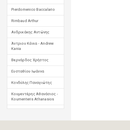
Pierdomenico Baccalario
Rimbaud Arthur
Ανδρικάκης Αντώνης
Άντριου Κάνια - Andrew
Kania
Βερνάρδος Χρήστος
Ευσταθίου Ιωάννα
Κονδύλης Παναγιώτης
Κουμεντέρης Αθανάσιος -
Koumenteris Athanasios
Κωστοπούλου Ιουλία
Μανδηλαράς Φίλιππος
(μετάφραση)