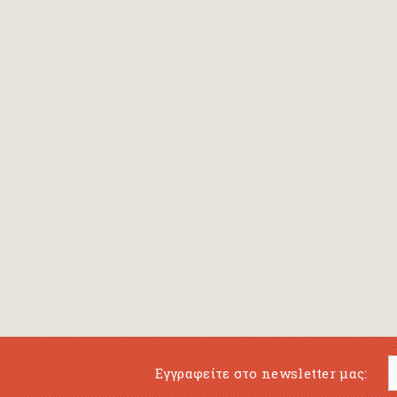
Bansch Helga
(εικονογράφηση)
Banscherus Jürgen
Barabas Zsofi
Barbatsis Anestis
Barbier Patrick
Barenboim Daniel
Barnes Julian
Barnes Lesley
(εικονογράφηση)
Barrie James Matthew
Εγγραφείτε στο newsletter μας:
Barroux Stefane