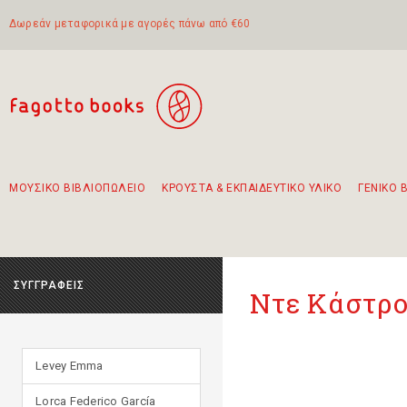
Δωρεάν μεταφορικά με αγορές πάνω από €60
ΜΟΥΣΙΚΟ ΒΙΒΛΙΟΠΩΛΕΙΟ
ΚΡΟΥΣΤΑ & ΕΚΠΑΙΔΕΥΤΙΚΟ ΥΛΙΚΟ
ΓΕΝΙΚΟ 
Προτάσεις - Σετ - Συνδυασμοί Βιβλίων
Πρωτότυποι Συνδυασμοί - Σετ δώρων για παιδιά
Για τα πρώτα μας βήματα στην κιθάρα
Το πιο διαδεδομένο σετ Boomwhackers
Περπατώντας στην παλιά πόλη της Λευκάδας
ΣΥΓΓΡΑΦΕΙΣ
Ντε Κάστρο
Levey Emma
Lorca Federico García