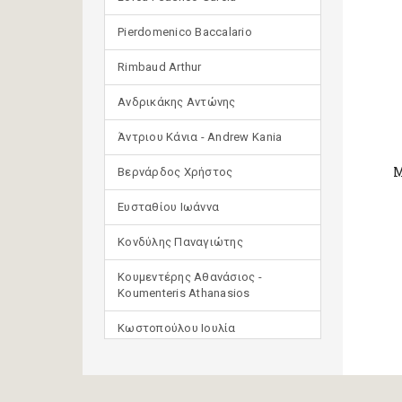
Pierdomenico Baccalario
Rimbaud Arthur
Ανδρικάκης Αντώνης
Άντριου Κάνια - Andrew Kania
Μ
Βερνάρδος Χρήστος
Ευσταθίου Ιωάννα
Κονδύλης Παναγιώτης
Κουμεντέρης Αθανάσιος -
Koumenteris Athanasios
Κωστοπούλου Ιουλία
Μανδηλαράς Φίλιππος
(μετάφραση)