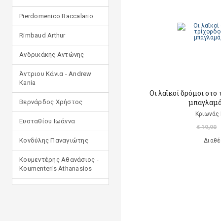
Pierdomenico Baccalario
Rimbaud Arthur
Ανδρικάκης Αντώνης
Άντριου Κάνια - Andrew
Kania
Οι λαϊκοί δρόμοι στο
μπαγλαμά
Βερνάρδος Χρήστος
Κριωνάς 
Ευσταθίου Ιωάννα
€ 19,90
Κονδύλης Παναγιώτης
Διαθέ
Κουμεντέρης Αθανάσιος -
Koumenteris Athanasios
Κωστοπούλου Ιουλία
Μανδηλαράς Φίλιππος
(μετάφραση)