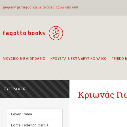
Δωρεάν μεταφορικά με αγορές πάνω από €60
ΜΟΥΣΙΚΟ ΒΙΒΛΙΟΠΩΛΕΙΟ
ΚΡΟΥΣΤΑ & ΕΚΠΑΙΔΕΥΤΙΚΟ ΥΛΙΚΟ
ΓΕΝΙΚΟ 
Προτάσεις - Σετ - Συνδυασμοί Βιβλίων
Πρωτότυποι Συνδυασμοί - Σετ δώρων για παιδιά
Για τα πρώτα μας βήματα στην κιθάρα
Το πιο διαδεδομένο σετ Boomwhackers
Περπατώντας στην παλιά πόλη της Λευκάδας
ΣΥΓΓΡΑΦΕΙΣ
Κριωνάς Γι
Levey Emma
Lorca Federico García