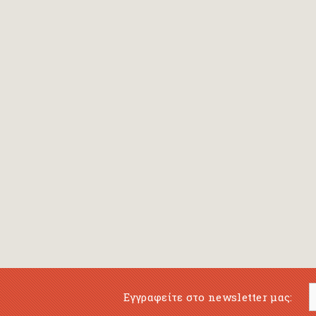
Bansch Helga
(εικονογράφηση)
Banscherus Jürgen
Barabas Zsofi
Barbatsis Anestis
Barbier Patrick
Barenboim Daniel
Barnes Julian
Barnes Lesley
(εικονογράφηση)
Barrie James Matthew
Εγγραφείτε στο newsletter μας:
Barroux Stefane