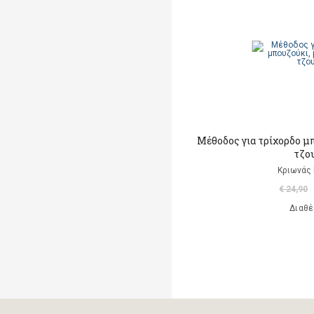
Μαρκαντωνάκη Γεωργία
Μαυρομμάτης Άρης
(μετάφραση)
Ντι Καμίλο Κέιτ
Παλαιολόγου Μαρία
(μετάφραση)
Μέθοδος για τρίχορδο μ
τζο
Ροντάρι Τζάννι
Κριωνάς 
Χαλκιάς Εμμ. Χρήστος
€ 24,90
Διαθέ
Χουρμούζιος Χαρτοφύλαξ
Γεώργιος
Χόφμαν Ε.Τ.Α.
A. Di Scipio
A. Kontogeorgakopoulos