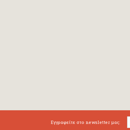
Bansch Helga
(εικονογράφηση)
Banscherus Jürgen
Barabas Zsofi
Barbatsis Anestis
Barbier Patrick
Barenboim Daniel
Barnes Julian
Barnes Lesley
(εικονογράφηση)
Barrie James Matthew
Εγγραφείτε στο newsletter μας:
Barroux Stefane