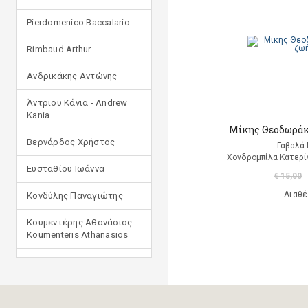
Pierdomenico Baccalario
Rimbaud Arthur
Ανδρικάκης Αντώνης
Άντριου Κάνια - Andrew
Kania
Μίκης Θεοδωράκ
Βερνάρδος Χρήστος
Γαβαλά 
Χονδρομπίλα Κατερί
Ευσταθίου Ιωάννα
€ 15,00
Διαθέ
Κονδύλης Παναγιώτης
Κουμεντέρης Αθανάσιος -
Koumenteris Athanasios
Κωστοπούλου Ιουλία
Μανδηλαράς Φίλιππος
(μετάφραση)