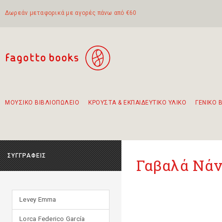
Δωρεάν μεταφορικά με αγορές πάνω από €60
ΜΟΥΣΙΚΟ ΒΙΒΛΙΟΠΩΛΕΙΟ
ΚΡΟΥΣΤΑ & ΕΚΠΑΙΔΕΥΤΙΚΟ ΥΛΙΚΟ
ΓΕΝΙΚΟ 
Προτάσεις - Σετ - Συνδυασμοί Βιβλίων
Πρωτότυποι Συνδυασμοί - Σετ δώρων για παιδιά
Για τα πρώτα μας βήματα στην κιθάρα
Το πιο διαδεδομένο σετ Boomwhackers
Περπατώντας στην παλιά πόλη της Λευκάδας
ΣΥΓΓΡΑΦΕΙΣ
Γαβαλά Νάν
Levey Emma
Lorca Federico García