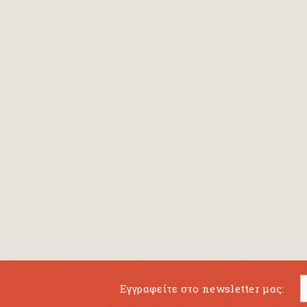
Bansch Helga
(εικονογράφηση)
Banscherus Jürgen
Barabas Zsofi
Barbatsis Anestis
Barbier Patrick
Barenboim Daniel
Barnes Julian
Barnes Lesley
(εικονογράφηση)
Barrie James Matthew
Εγγραφείτε στο newsletter μας:
Barroux Stefane