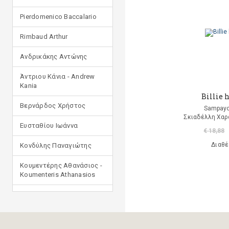
Pierdomenico Baccalario
Rimbaud Arthur
Ανδρικάκης Αντώνης
Άντριου Κάνια - Andrew
Kania
Billie 
Βερνάρδος Χρήστος
Sampayo
Σκιαδέλλη Χαρ
Ευσταθίου Ιωάννα
€ 18,88
Διαθέ
Κονδύλης Παναγιώτης
Κουμεντέρης Αθανάσιος -
Koumenteris Athanasios
Κωστοπούλου Ιουλία
Μανδηλαράς Φίλιππος
(μετάφραση)