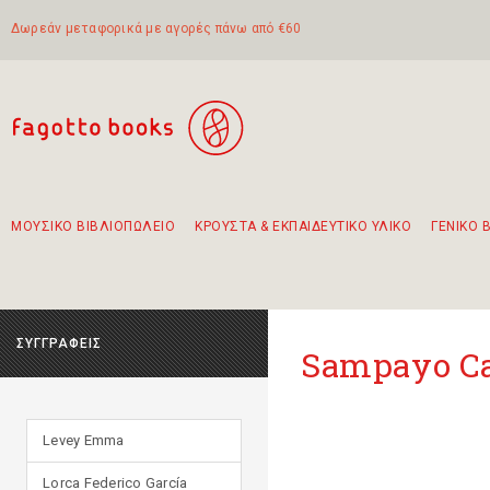
Δωρεάν μεταφορικά με αγορές πάνω από €60
ΜΟΥΣΙΚΟ ΒΙΒΛΙΟΠΩΛΕΙΟ
ΚΡΟΥΣΤΑ & ΕΚΠΑΙΔΕΥΤΙΚΟ ΥΛΙΚΟ
ΓΕΝΙΚΟ 
Προτάσεις - Σετ - Συνδυασμοί Βιβλίων
Πρωτότυποι Συνδυασμοί - Σετ δώρων για παιδιά
Για τα πρώτα μας βήματα στην κιθάρα
Το πιο διαδεδομένο σετ Boomwhackers
Περπατώντας στην παλιά πόλη της Λευκάδας
ΣΥΓΓΡΑΦΕΙΣ
Sampayo Ca
Levey Emma
Lorca Federico García