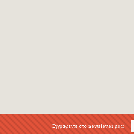
Bansch Helga
(εικονογράφηση)
Banscherus Jürgen
Barabas Zsofi
Barbatsis Anestis
Barbier Patrick
Barenboim Daniel
Barnes Julian
Barnes Lesley
(εικονογράφηση)
Barrie James Matthew
Εγγραφείτε στο newsletter μας:
Barroux Stefane