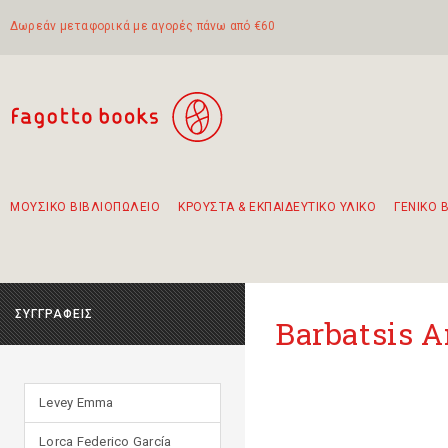
Δωρεάν μεταφορικά με αγορές πάνω από €60
ΜΟΥΣΙΚΟ ΒΙΒΛΙΟΠΩΛΕΙΟ
ΚΡΟΥΣΤΑ & ΕΚΠΑΙΔΕΥΤΙΚΟ ΥΛΙΚΟ
ΓΕΝΙΚΟ 
Προτάσεις - Σετ - Συνδυασμοί Βιβλίων
Πρωτότυποι Συνδυασμοί - Σετ δώρων για παιδιά
Για τα πρώτα μας βήματα στην κιθάρα
Το πιο διαδεδομένο σετ Boomwhackers
Περπατώντας στην παλιά πόλη της Λευκάδας
ΣΥΓΓΡΑΦΕΙΣ
Barbatsis A
Levey Emma
Lorca Federico García