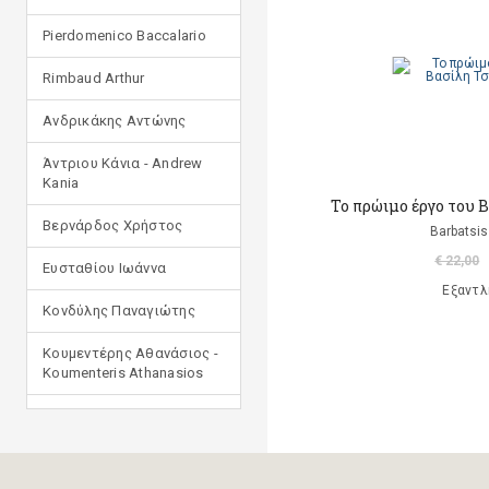
Pierdomenico Baccalario
Rimbaud Arthur
Ανδρικάκης Αντώνης
Άντριου Κάνια - Andrew
Kania
Το πρώιμο έργο του 
Βερνάρδος Χρήστος
Barbatsis
€ 22,00
Ευσταθίου Ιωάννα
Εξαντλ
Κονδύλης Παναγιώτης
Κουμεντέρης Αθανάσιος -
Koumenteris Athanasios
Κωστοπούλου Ιουλία
Μανδηλαράς Φίλιππος
(μετάφραση)