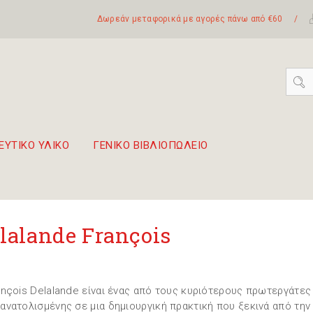
Δωρεάν μεταφορικά με αγορές πάνω από €60
/
ΕΥΤΙΚΟ ΥΛΙΚΟ
ΓΕΝΙΚΟ ΒΙΒΛΙΟΠΩΛΕΙΟ
 σετ Boomwhackers
πόλη της Λευκάδας
lalande François
ançois Delalande είναι ένας από τους κυριότερους πρωτεργάτες
ανατολισμένης σε μια δημιουργική πρακτική που ξεκινά από την