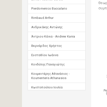
θεωρ
συμπ
Pierdomenico Baccalario
Rimbaud Arthur
Ανδρικάκης Αντώνης
Άντριου Κάνια - Andrew Kania
Βερνάρδος Χρήστος
Ευσταθίου Ιωάννα
Κονδύλης Παναγιώτης
Κουμεντέρης Αθανάσιος -
Koumenteris Athanasios
Κωστοπούλου Ιουλία
Ρε
Μανδηλαράς Φίλιππος
(μετάφραση)