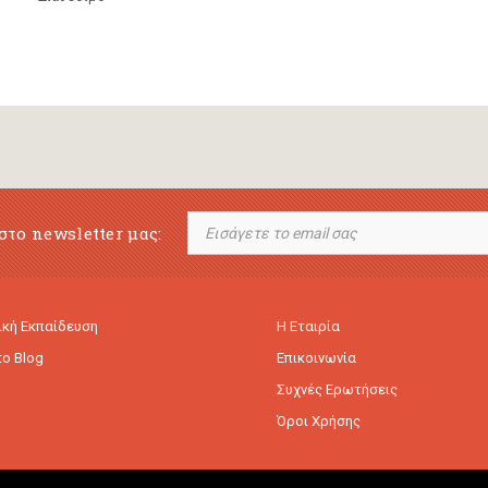
στο newsletter μας:
κή Εκπαίδευση
Η Εταιρία
to Blog
Επικοινωνία
Συχνές Ερωτήσεις
Όροι Χρήσης