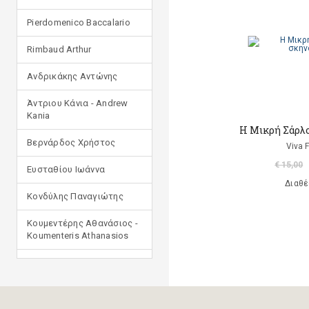
Pierdomenico Baccalario
Rimbaud Arthur
Ανδρικάκης Αντώνης
Άντριου Κάνια - Andrew
Kania
Η Μικρή Σάρλο
Βερνάρδος Χρήστος
Viva 
€ 15,00
Ευσταθίου Ιωάννα
Διαθέ
Κονδύλης Παναγιώτης
Κουμεντέρης Αθανάσιος -
Koumenteris Athanasios
Κωστοπούλου Ιουλία
Μανδηλαράς Φίλιππος
(μετάφραση)