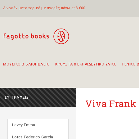
Δωρεάν μεταφορικά με αγορές πάνω από €60
ΜΟΥΣΙΚΟ ΒΙΒΛΙΟΠΩΛΕΙΟ
ΚΡΟΥΣΤΑ & ΕΚΠΑΙΔΕΥΤΙΚΟ ΥΛΙΚΟ
ΓΕΝΙΚΟ 
Προτάσεις - Σετ - Συνδυασμοί Βιβλίων
Πρωτότυποι Συνδυασμοί - Σετ δώρων για παιδιά
Για τα πρώτα μας βήματα στην κιθάρα
Το πιο διαδεδομένο σετ Boomwhackers
Περπατώντας στην παλιά πόλη της Λευκάδας
ΣΥΓΓΡΑΦΕΙΣ
Viva Frank
Levey Emma
Lorca Federico García