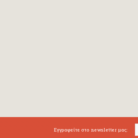
Bansch Helga
(εικονογράφηση)
Banscherus Jürgen
Barabas Zsofi
Barbatsis Anestis
Barbier Patrick
Barenboim Daniel
Barnes Julian
Barnes Lesley
(εικονογράφηση)
Barrie James Matthew
Εγγραφείτε στο newsletter μας:
Barroux Stefane