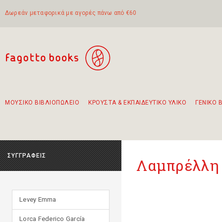
Δωρεάν μεταφορικά με αγορές πάνω από €60
ΜΟΥΣΙΚΟ ΒΙΒΛΙΟΠΩΛΕΙΟ
ΚΡΟΥΣΤΑ & ΕΚΠΑΙΔΕΥΤΙΚΟ ΥΛΙΚΟ
ΓΕΝΙΚΟ 
Προτάσεις - Σετ - Συνδυασμοί Βιβλίων
Πρωτότυποι Συνδυασμοί - Σετ δώρων για παιδιά
Για τα πρώτα μας βήματα στην κιθάρα
Το πιο διαδεδομένο σετ Boomwhackers
Περπατώντας στην παλιά πόλη της Λευκάδας
ΣΥΓΓΡΑΦΕΙΣ
Λαμπρέλλη
Levey Emma
Lorca Federico García