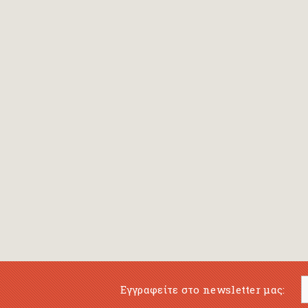
Bansch Helga
(εικονογράφηση)
Banscherus Jürgen
Barabas Zsofi
Barbatsis Anestis
Barbier Patrick
Barenboim Daniel
Barnes Julian
Barnes Lesley
(εικονογράφηση)
Barrie James Matthew
Εγγραφείτε στο newsletter μας:
Barroux Stefane