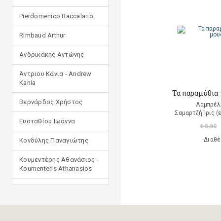
Pierdomenico Baccalario
Rimbaud Arthur
Ανδρικάκης Αντώνης
Άντριου Κάνια - Andrew
Kania
Τα παραμύθια 
Βερνάρδος Χρήστος
Λαμπρέλ
Σαμαρτζή Ίρις (
Ευσταθίου Ιωάννα
€ 5,50
Διαθέ
Κονδύλης Παναγιώτης
Κουμεντέρης Αθανάσιος -
Koumenteris Athanasios
Κωστοπούλου Ιουλία
Μανδηλαράς Φίλιππος
(μετάφραση)