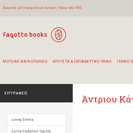
Δωρεάν μεταφορικά με αγορές πάνω από €60
ΜΟΥΣΙΚΟ ΒΙΒΛΙΟΠΩΛΕΙΟ
ΚΡΟΥΣΤΑ & ΕΚΠΑΙΔΕΥΤΙΚΟ ΥΛΙΚΟ
ΓΕΝΙΚΟ 
Προτάσεις - Σετ - Συνδυασμοί Βιβλίων
Πρωτότυποι Συνδυασμοί - Σετ δώρων για παιδιά
Για τα πρώτα μας βήματα στην κιθάρα
Το πιο διαδεδομένο σετ Boomwhackers
Περπατώντας στην παλιά πόλη της Λευκάδας
ΣΥΓΓΡΑΦΕΙΣ
Άντριου Κά
Levey Emma
Lorca Federico García