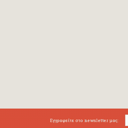
Bansch Helga
(εικονογράφηση)
Banscherus Jürgen
Barabas Zsofi
Barbatsis Anestis
Barbier Patrick
Barenboim Daniel
Barnes Julian
Barnes Lesley
(εικονογράφηση)
Barrie James Matthew
Εγγραφείτε στο newsletter μας:
Barroux Stefane