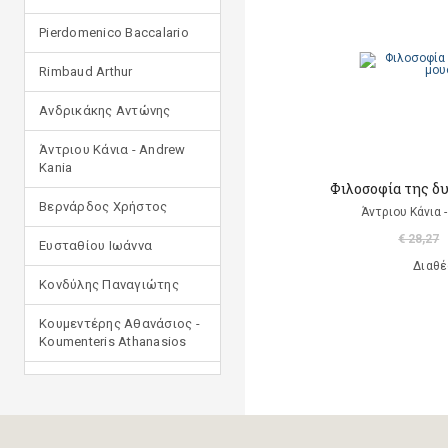
Pierdomenico Baccalario
Rimbaud Arthur
Ανδρικάκης Αντώνης
Άντριου Κάνια - Andrew
Kania
Φιλοσοφία της δ
Βερνάρδος Χρήστος
Άντριου Κάνια 
€ 28,27
Ευσταθίου Ιωάννα
Διαθέ
Κονδύλης Παναγιώτης
Κουμεντέρης Αθανάσιος -
Koumenteris Athanasios
Κωστοπούλου Ιουλία
Μανδηλαράς Φίλιππος
(μετάφραση)