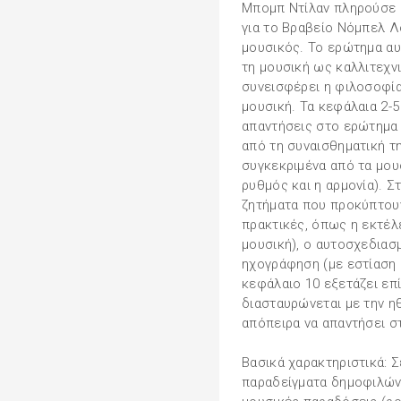
Μπομπ Ντίλαν πληρούσε 
για το Βραβείο Νόμπελ Λ
μουσικός. Το ερώτημα αυ
τη μουσική ως καλλιτεχνι
συνεισφέρει η φιλοσοφία
μουσική. Τα κεφάλαια 2-
απαντήσεις στο ερώτημα 
από τη συναισθηματική τη
συγκεκριμένα από τα μου
ρυθμός και η αρμονία). Σ
ζητήματα που προκύπτου
πρακτικές, όπως η εκτέλ
μουσική), ο αυτοσχεδιασμ
ηχογράφηση (με εστίαση 
κεφάλαιο 10 εξετάζει επ
διασταυρώνεται με την ηθ
απόπειρα να απαντήσει στ
Βασικά χαρακτηριστικά: Σ
παραδείγματα δημοφιλών 