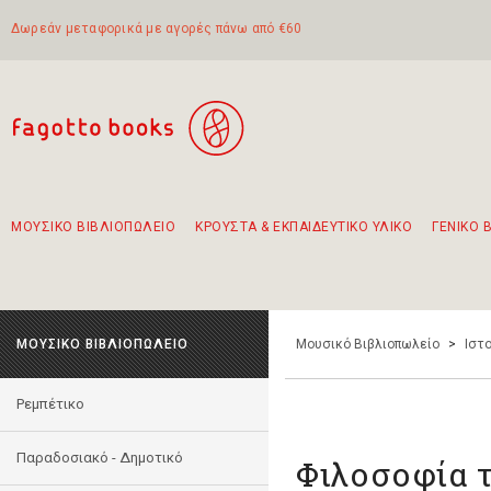
Δωρεάν μεταφορικά με αγορές πάνω από €60
ΜΟΥΣΙΚΟ ΒΙΒΛΙΟΠΩΛΕΙΟ
ΚΡΟΥΣΤΑ & ΕΚΠΑΙΔΕΥΤΙΚΟ ΥΛΙΚΟ
ΓΕΝΙΚΟ 
Προτάσεις - Σετ - Συνδυασμοί Βιβλίων
Πρωτότυποι Συνδυασμοί - Σετ δώρων για παιδιά
Για τα πρώτα μας βήματα στην κιθάρα
Το πιο διαδεδομένο σετ Boomwhackers
Περπατώντας στην παλιά πόλη της Λευκάδας
ΜΟΥΣΙΚΟ ΒΙΒΛΙΟΠΩΛΕΙΟ
Μουσικό Βιβλιοπωλείο
>
Ιστο
Ρεμπέτικο
Παραδοσιακό - Δημοτικό
Φιλοσοφία τ