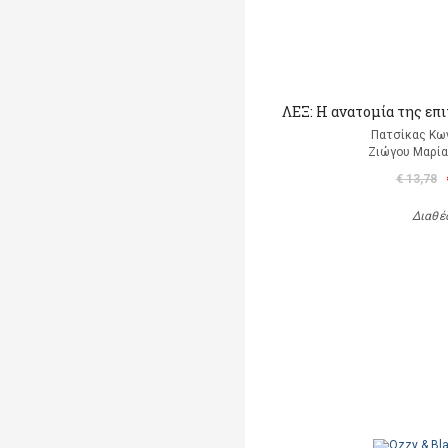
ΛΕΞ: Η ανατομία της επ
Πατσίκας Κω
Ζιώγου Μαρία 
€ 13,78
Διαθέ