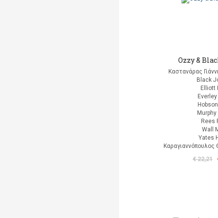
Ozzy & Bla
Καστανάρας Γιάνν
Black J
Elliott
Everley
Hobson
Murphy 
Rees 
Wall 
Yates 
Καραγιαννόπουλος Θ
€ 22,21
Διαθέσιμο υπό την προϋπό