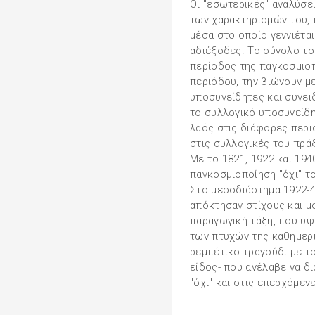
Οι "εσωτερικές" αναλύσει
των χαρακτηρισμών του, 
μέσα στο οποίο γεννιέται
αδιέξοδες. Το σύνολο το
περίοδος της παγκοσμιοπ
περιόδου, την βιώνουν με
υποσυνείδητες και συνει
το συλλογικό υποσυνείδη
λαός στις διάφορες περι
στις συλλογικές του πράξ
Με το 1821, 1922 και 194
παγκοσμιοποίηση "όχι" τ
Στο μεσοδιάστημα 1922-40
απόκτησαν στίχους και μ
παραγωγική τάξη, που υψ
των πτυχών της καθημερι
ρεμπέτικο τραγούδι με το
είδος- που ανέλαβε να δι
"όχι" και στις επερχόμεν