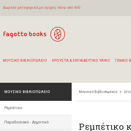
Δωρεάν μεταφορικά με αγορές πάνω από €60
ΜΟΥΣΙΚΟ ΒΙΒΛΙΟΠΩΛΕΙΟ
ΚΡΟΥΣΤΑ & ΕΚΠΑΙΔΕΥΤΙΚΟ ΥΛΙΚΟ
ΓΕΝΙΚΟ 
Προτάσεις - Σετ - Συνδυασμοί Βιβλίων
Πρωτότυποι Συνδυασμοί - Σετ δώρων για παιδιά
Για τα πρώτα μας βήματα στην κιθάρα
Το πιο διαδεδομένο σετ Boomwhackers
Περπατώντας στην παλιά πόλη της Λευκάδας
ΜΟΥΣΙΚΟ ΒΙΒΛΙΟΠΩΛΕΙΟ
Μουσικό Βιβλιοπωλείο
>
Ιστο
Ρεμπέτικο
Παραδοσιακό - Δημοτικό
Ρεμπέτικο 