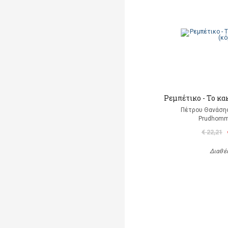
Ρεμπέτικο - Το κα
Πέτρου Θανάσης
Prudhomm
€ 22,21
Διαθέ