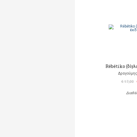
Rébétiko (δίγ
Δραγούμη
€ 17,00
Διαθέ