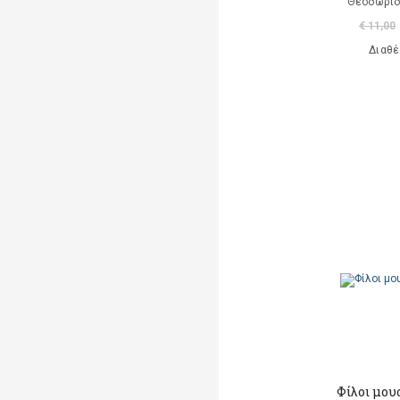
Θεοδωρίδ
Μαρκαντωνάκη Γεωργία
€ 11,00
Διαθέ
Μαυρομμάτης Άρης
(μετάφραση)
Ντι Καμίλο Κέιτ
Παλαιολόγου Μαρία
(μετάφραση)
Ροντάρι Τζάννι
Χαλκιάς Εμμ. Χρήστος
Χουρμούζιος Χαρτοφύλαξ
Γεώργιος
Χόφμαν Ε.Τ.Α.
A. Di Scipio
A. Kontogeorgakopoulos
Φίλοι μου