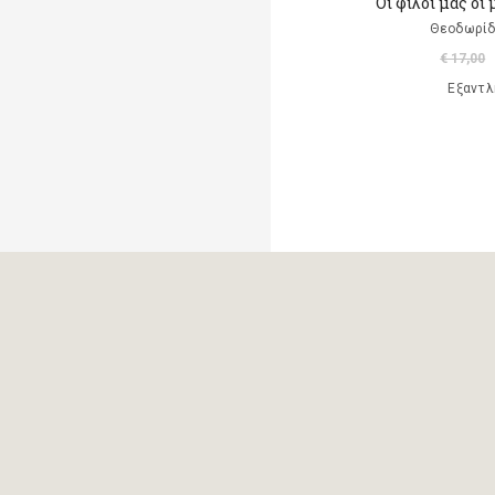
Οι φίλοι μας οι
Albertine
Θεοδωρίδ
€ 17,00
Albom Mitch
Εξαντλ
Alcott Louisa May
Alemagna Beatrice
Alemagna Beatrice
Alexander Jessica Joelle
Alighieri Dante
Allancé Mireille d'
Alloing Rodolphe & Louis
Allred Micheal
Allred Laura