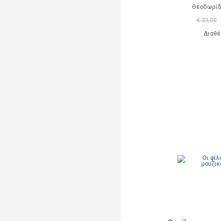
Θεοδωρίδ
A. Luciani
€ 33,00
A. Marsden
Διαθέ
Abaurre Tati
Abigador Susana Noemi
Adeney Anne
Adorno W. Theodor
Agay Denes (επιμέλεια)
Aisato Lisa
Al Huang Chungliang
Albero Ana
(εικονογράφηση)
Alberti Leon Battista