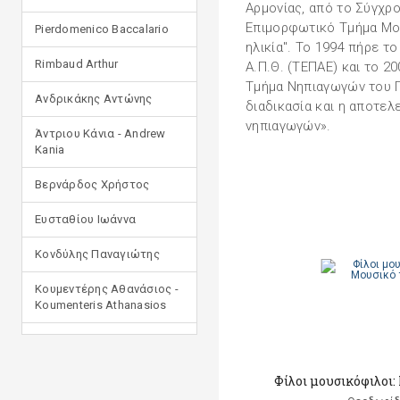
Αρμονίας, από το Σύγχρ
Επιμορφωτικό Τμήμα Μο
Pierdomenico Baccalario
ηλικία". Το 1994 πήρε 
Rimbaud Arthur
Α.Π.Θ. (ΤΕΠΑΕ) και το 2
Τμήμα Νηπιαγωγών του Π
Ανδρικάκης Αντώνης
διαδικασία και η αποτε
νηπιαγωγών».
Άντριου Κάνια - Andrew
Kania
Βερνάρδος Χρήστος
Ευσταθίου Ιωάννα
Κονδύλης Παναγιώτης
Κουμεντέρης Αθανάσιος -
Koumenteris Athanasios
Κωστοπούλου Ιουλία
Μανδηλαράς Φίλιππος
Φίλοι μουσικόφιλοι:
(μετάφραση)