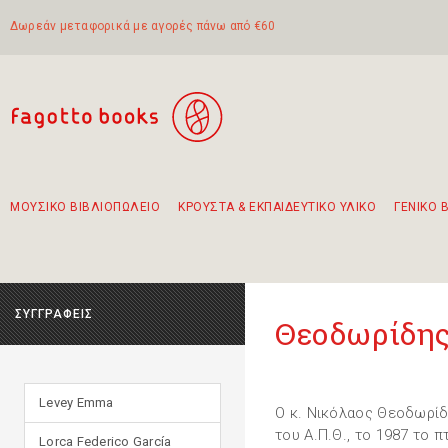
Δωρεάν μεταφορικά με αγορές πάνω από €60
ΜΟΥΣΙΚΟ ΒΙΒΛΙΟΠΩΛΕΙΟ
ΚΡΟΥΣΤΑ & ΕΚΠΑΙΔΕΥΤΙΚΟ ΥΛΙΚΟ
ΓΕΝΙΚΟ 
Προτάσεις - Σετ - Συνδυασμοί Βιβλίων
Πρωτότυποι Συνδυασμοί - Σετ δώρων για παιδιά
Για τα πρώτα μας βήματα στην κιθάρα
Το πιο διαδεδομένο σετ Boomwhackers
Περπατώντας στην παλιά πόλη της Λευκάδας
ΣΥΓΓΡΑΦΕΙΣ
Θεοδωρίδης
Levey Emma
Ο κ. Νικόλαος Θεοδωρίδ
του Α.Π.Θ., το 1987 το 
Lorca Federico García