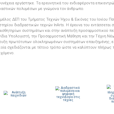
συνέχεια εργάστηκε. Τα ερευνητικά του ενδιαφέροντα επικεντρ
ραστικών πολυμέσων με γνώμονα τον άνθρωπο.
ι μέλος ΔΕΠ του Τμήματος Τεχνών Ήχου & Εικόνας του Ιονίου Πα
στηρίου διαδραστικών τεχνών InArts. Η έρευνα του εντάσσεται
αισθητηρίων συστημάτων και στην ανάπτυξη προσαρμοστικού πε
νίδια Υπολογιστή, την Προσαρμοστική Μάθηση και την Τέχνη Νέ
τυξη πρωτότυπων ολοκληρωμένων συστημάτων επαυξημένης, ει
ποία σχεδιάζονται με τέτοιο τρόπο ώστε να καλύπτουν πλήρως τ
εχόμενο.