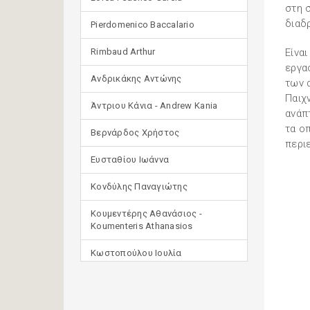
στη 
διαδ
Pierdomenico Baccalario
Rimbaud Arthur
Είνα
εργα
Ανδρικάκης Αντώνης
των 
Παιχ
Άντριου Κάνια - Andrew Kania
ανάπ
τα ο
Βερνάρδος Χρήστος
περι
Ευσταθίου Ιωάννα
Κονδύλης Παναγιώτης
Κουμεντέρης Αθανάσιος -
Koumenteris Athanasios
Κωστοπούλου Ιουλία
Μανδηλαράς Φίλιππος
(μετάφραση)