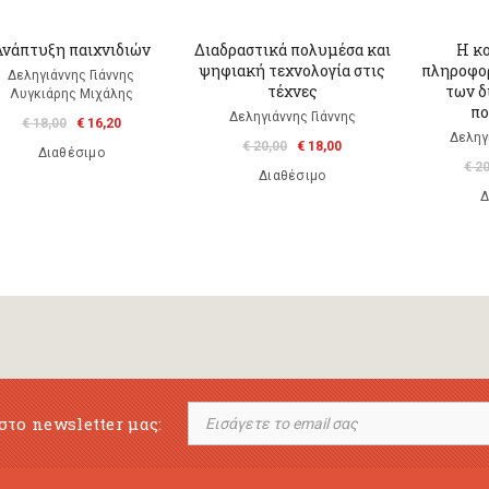
Ανάπτυξη παιχνιδιών
Διαδραστικά πολυμέσα και
Η κο
ψηφιακή τεχνολογία στις
πληροφορ
Δεληγιάννης Γιάννης
τέχνες
των δ
Λυγκιάρης Μιχάλης
π
Δεληγιάννης Γιάννης
€ 18,00
€ 16,20
Δεληγ
€ 20,00
€ 18,00
Διαθέσιμο
€ 2
Διαθέσιμο
Δ
στο newsletter μας: