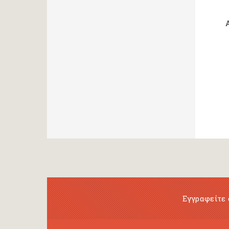
Μαρκαντωνάκη Γεωργία
Μαυρομμάτης Άρης (μετάφραση)
Ντι Καμίλο Κέιτ
Παλαιολόγου Μαρία (μετάφραση)
Ροντάρι Τζάννι
Χαλκιάς Εμμ. Χρήστος
Χουρμούζιος Χαρτοφύλαξ
Γεώργιος
Χόφμαν Ε.Τ.Α.
A. Di Scipio
A. Kontogeorgakopoulos
Εγγραφείτε 
A. Luciani