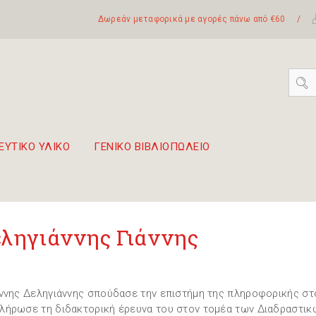
Δωρεάν μεταφορικά με αγορές πάνω από €60
/
ΕΥΤΙΚΟ ΥΛΙΚΟ
ΓΕΝΙΚΟ ΒΙΒΛΙΟΠΩΛΕΙΟ
 σετ Boomwhackers
πόλη της Λευκάδας
ληγιάννης Γιάννης
άννης Δεληγιάννης σπούδασε την επιστήμη της πληροφορικής στ
λήρωσε τη διδακτορική έρευνα του στον τομέα των Διαδραστικ