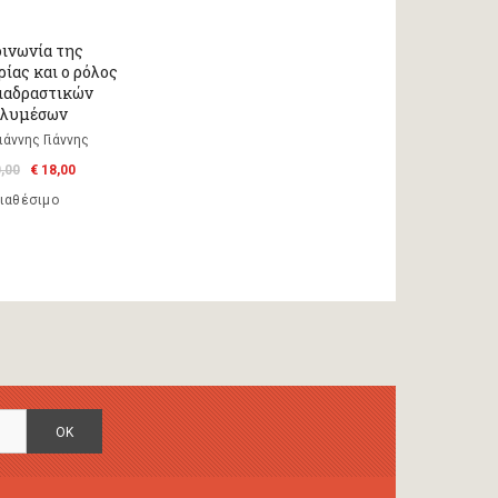
ινωνία της
ίας και ο ρόλος
ιαδραστικών
ολυμέσων
ιάννης Γιάννης
0,00
€ 18,00
ιαθέσιμο
OK