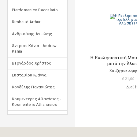
Pierdomenico Baccalario
Rimbaud Arthur
Ανδρικάκης Αντώνης
Άντριου Κάνια - Andrew
Kania
Η Εκκλησιαστική Μου
μετά την Άλωσ
Βερνάρδος Χρήστος
Χατζηγιακουμής
Ευσταθίου Ιωάννα
€ 21,00
Κονδύλης Παναγιώτης
Διαθέ
Κουμεντέρης Αθανάσιος -
Koumenteris Athanasios
Κωστοπούλου Ιουλία
Μανδηλαράς Φίλιππος
(μετάφραση)