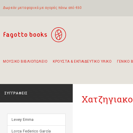
Δωρεάν μεταφορικά με αγορές πάνω από €60
ΜΟΥΣΙΚΟ ΒΙΒΛΙΟΠΩΛΕΙΟ
ΚΡΟΥΣΤΑ & ΕΚΠΑΙΔΕΥΤΙΚΟ ΥΛΙΚΟ
ΓΕΝΙΚΟ 
Προτάσεις - Σετ - Συνδυασμοί Βιβλίων
Πρωτότυποι Συνδυασμοί - Σετ δώρων για παιδιά
Για τα πρώτα μας βήματα στην κιθάρα
Το πιο διαδεδομένο σετ Boomwhackers
Περπατώντας στην παλιά πόλη της Λευκάδας
ΣΥΓΓΡΑΦΕΙΣ
Χατζηγιακο
Levey Emma
Lorca Federico García