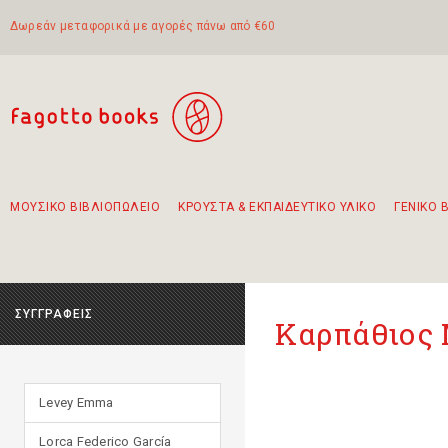
Δωρεάν μεταφορικά με αγορές πάνω από €60
ΜΟΥΣΙΚΟ ΒΙΒΛΙΟΠΩΛΕΙΟ
ΚΡΟΥΣΤΑ & ΕΚΠΑΙΔΕΥΤΙΚΟ ΥΛΙΚΟ
ΓΕΝΙΚΟ 
Προτάσεις - Σετ - Συνδυασμοί Βιβλίων
Πρωτότυποι Συνδυασμοί - Σετ δώρων για παιδιά
Για τα πρώτα μας βήματα στην κιθάρα
Το πιο διαδεδομένο σετ Boomwhackers
Περπατώντας στην παλιά πόλη της Λευκάδας
ΣΥΓΓΡΑΦΕΙΣ
Καρπάθιος
Levey Emma
Lorca Federico García