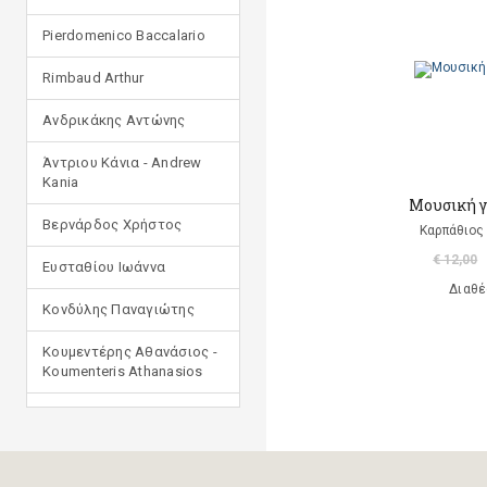
Pierdomenico Baccalario
Rimbaud Arthur
Ανδρικάκης Αντώνης
Άντριου Κάνια - Andrew
Kania
Μουσική γ
Βερνάρδος Χρήστος
Καρπάθιος
€ 12,00
Ευσταθίου Ιωάννα
Διαθέ
Κονδύλης Παναγιώτης
Κουμεντέρης Αθανάσιος -
Koumenteris Athanasios
Κωστοπούλου Ιουλία
Μανδηλαράς Φίλιππος
(μετάφραση)