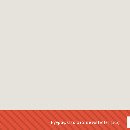
Bansch Helga
(εικονογράφηση)
Banscherus Jürgen
Barabas Zsofi
Barbatsis Anestis
Barbier Patrick
Barenboim Daniel
Barnes Julian
Barnes Lesley
(εικονογράφηση)
Barrie James Matthew
Εγγραφείτε στο newsletter μας:
Barroux Stefane