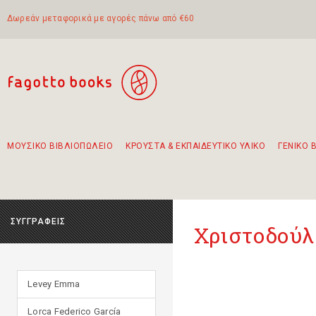
Δωρεάν μεταφορικά με αγορές πάνω από €60
ΜΟΥΣΙΚΟ ΒΙΒΛΙΟΠΩΛΕΙΟ
ΚΡΟΥΣΤΑ & ΕΚΠΑΙΔΕΥΤΙΚΟ ΥΛΙΚΟ
ΓΕΝΙΚΟ 
Προτάσεις - Σετ - Συνδυασμοί Βιβλίων
Πρωτότυποι Συνδυασμοί - Σετ δώρων για παιδιά
Για τα πρώτα μας βήματα στην κιθάρα
Το πιο διαδεδομένο σετ Boomwhackers
Περπατώντας στην παλιά πόλη της Λευκάδας
ΣΥΓΓΡΑΦΕΙΣ
Χριστοδούλ
Levey Emma
Lorca Federico García