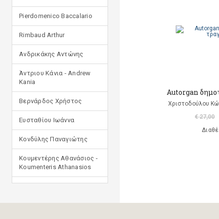
Pierdomenico Baccalario
Rimbaud Arthur
Ανδρικάκης Αντώνης
Άντριου Κάνια - Andrew
Kania
Autorgan δημοτ
Βερνάρδος Χρήστος
Χριστοδούλου Κώ
€ 27,00
Ευσταθίου Ιωάννα
Διαθέ
Κονδύλης Παναγιώτης
Κουμεντέρης Αθανάσιος -
Koumenteris Athanasios
Κωστοπούλου Ιουλία
Μανδηλαράς Φίλιππος
(μετάφραση)