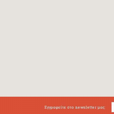
Bansch Helga
(εικονογράφηση)
Banscherus Jürgen
Barabas Zsofi
Barbatsis Anestis
Barbier Patrick
Barenboim Daniel
Barnes Julian
Barnes Lesley
(εικονογράφηση)
Barrie James Matthew
Εγγραφείτε στο newsletter μας:
Barroux Stefane