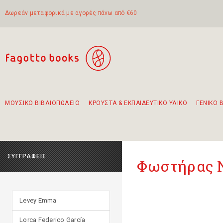
Δωρεάν μεταφορικά με αγορές πάνω από €60
ΜΟΥΣΙΚΟ ΒΙΒΛΙΟΠΩΛΕΙΟ
ΚΡΟΥΣΤΑ & ΕΚΠΑΙΔΕΥΤΙΚΟ ΥΛΙΚΟ
ΓΕΝΙΚΟ 
Προτάσεις - Σετ - Συνδυασμοί Βιβλίων
Πρωτότυποι Συνδυασμοί - Σετ δώρων για παιδιά
Για τα πρώτα μας βήματα στην κιθάρα
Το πιο διαδεδομένο σετ Boomwhackers
Περπατώντας στην παλιά πόλη της Λευκάδας
ΣΥΓΓΡΑΦΕΙΣ
Φωστήρας 
Levey Emma
Lorca Federico García