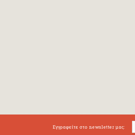
Bansch Helga
(εικονογράφηση)
Banscherus Jürgen
Barabas Zsofi
Barbatsis Anestis
Barbier Patrick
Barenboim Daniel
Barnes Julian
Barnes Lesley
(εικονογράφηση)
Barrie James Matthew
Εγγραφείτε στο newsletter μας:
Barroux Stefane