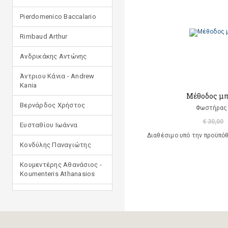
Pierdomenico Baccalario
Rimbaud Arthur
Ανδρικάκης Αντώνης
Άντριου Κάνια - Andrew
Kania
Μέθοδος μπ
Βερνάρδος Χρήστος
Φωστήρας 
€ 30,00
Ευσταθίου Ιωάννα
Διαθέσιμο υπό την προϋπό
Κονδύλης Παναγιώτης
Κουμεντέρης Αθανάσιος -
Koumenteris Athanasios
Κωστοπούλου Ιουλία
Μανδηλαράς Φίλιππος
(μετάφραση)