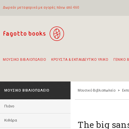
Δωρεάν μεταφορικά με αγορές πάνω από €60
ΜΟΥΣΙΚΟ ΒΙΒΛΙΟΠΩΛΕΙΟ
ΚΡΟΥΣΤΑ & ΕΚΠΑΙΔΕΥΤΙΚΟ ΥΛΙΚΟ
ΓΕΝΙΚΟ 
Προτάσεις - Σετ - Συνδυασμοί Βιβλίων
Πρωτότυποι Συνδυασμοί - Σετ δώρων για παιδιά
Για τα πρώτα μας βήματα στην κιθάρα
Το πιο διαδεδομένο σετ Boomwhackers
Περπατώντας στην παλιά πόλη της Λευκάδας
ΜΟΥΣΙΚΟ ΒΙΒΛΙΟΠΩΛΕΙΟ
Μουσικό Βιβλιοπωλείο
>
Εκπ
Πιάνο
Κιθάρα
The big san