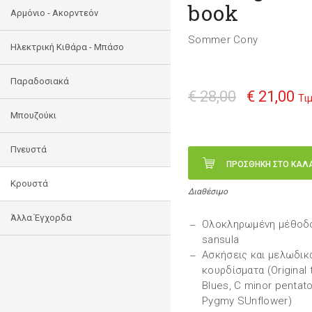
book
Αρμόνιο - Ακορντεόν
Sommer Cony
Ηλεκτρική Κιθάρα - Μπάσο
Παραδοσιακά
€ 28,00
€ 21,00
Τι
Μπουζούκι
Πνευστά
ΠΡΟΣΘΗΚΗ ΣΤΟ ΚΑΛ
Κρουστά
Διαθέσιμο
Άλλα Έγχορδα
Ολοκληρωμένη μέθοδος
sansula
Ασκήσεις και μελωδικά
κουρδίσματα (Original 
Blues, C minor pentato
Pygmy SUnflower)