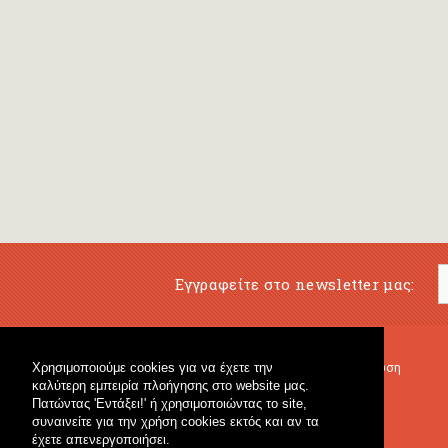
Εγγραφείτε στο newsletter μας:
Χρησιμοποιούμε cookies για να έχετε την
Μουσικό Βιβλιοπωλείο
Μουσική Εκπαίδευση
καλύτερη εμπειρία πλοήγησης στο website μας.
Κρουστά & Εκπαιδευτικό Υλικό
Fagotto Blog
Πατώντας 'Εντάξει!' ή χρησιμοποιώντας το site,
Γενικό Βιβλιοπωλείο
συναινείτε για την χρήση cookies εκτός και αν τα
έχετε απενεργοποιήσει.