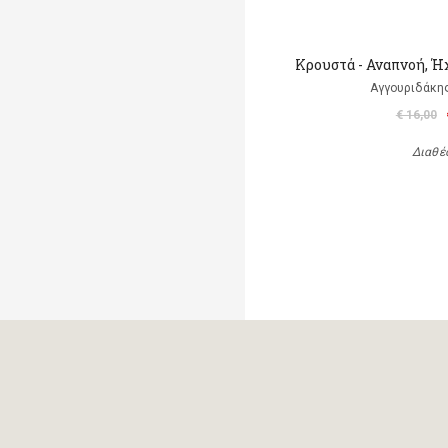
Κρουστά - Αναπνοή, Ή
Αγγουριδάκη
€ 16,00
Διαθέ