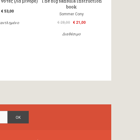
νότες (Λα μινόρε)
The big sansula instruction
book
€ 53,00
Sommer Cony
€ 28,00
€ 21,00
αντλημένο
Διαθέσιμο
OK