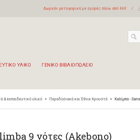
Δωρεάν μεταφορικά με αγορές πάνω από €60
/
ΕΥΤΙΚΟ ΥΛΙΚΟ
ΓΕΝΙΚΟ ΒΙΒΛΙΟΠΩΛΕΙΟ
 σετ Boomwhackers
πόλη της Λευκάδας
ά & εκπαιδευτικό υλικό
>
Παραδοσιακά και Έθνικ Κρουστά
>
Καλίμπα - San
limba 9 νότες (Akebono)