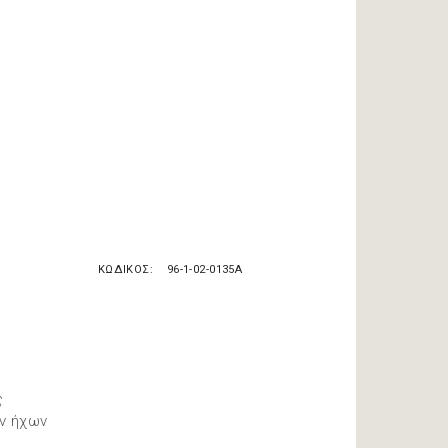
ΚΩΔΙΚΟΣ
96-1-02-0135A
ς
ων ήχων