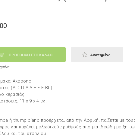
,00
ΠΡΟΣΘΗΚΗ ΣΤΟ ΚΑΛΑΘΙ
Αγαπημένα
ημένο
ίμακα: Akebono
ότες (A D D A A F E E Bb)
λο κερασιάς
στάσεις: 11 x 9 x 4 εκ.
imba ή thump piano προέρχεται από την Αφρική, παίζεται με του
ειρες και παράγει μελωδικούς ρυθμούς από μια ιδεώδη μείξη τ
ύλου και του ατσαλιού.