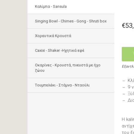
Καλίμπα - Sansula
Singing Bowl - Chimes - Gong - Shruti box
€53
Χορευτικά Κρουστά
Caxixi - Shaker -Ηχητικά εφέ
Οκαρίνες - Κρουστά, πνευστά με ήχο
Εξαντλ
ζώου
Κλ
Tουμπελέκι - Στάμνα - Νταούλι
9 ν
Ξύ
Δια
H kal
αντίχ
του ξ