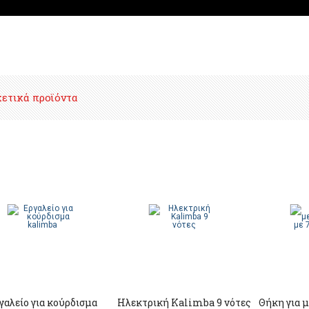
χετικά προϊόντα
γαλείο για κούρδισμα
Hλεκτρική Kalimba 9 νότες
Θήκη για 