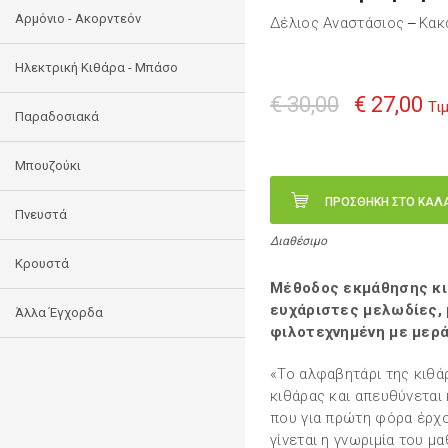
Αρμόνιο - Ακορντεόν
Δέλιος Aναστάσιος
Κακ
—
Ηλεκτρική Κιθάρα - Μπάσο
€ 30,00
€ 27,00
Τι
Παραδοσιακά
Μπουζούκι
ΠΡΟΣΘΗΚΗ ΣΤΟ ΚΑΛ
Πνευστά
Διαθέσιμο
Κρουστά
Μέθοδος εκμάθησης κι
ευχάριστες μελωδίες, 
Άλλα Έγχορδα
φιλοτεχνημένη με μεράκ
«Το αλφαβητάρι της κιθά
κιθάρας και απευθύνεται 
που για πρώτη φόρα έρχο
γίνεται η γνωριμία του μ