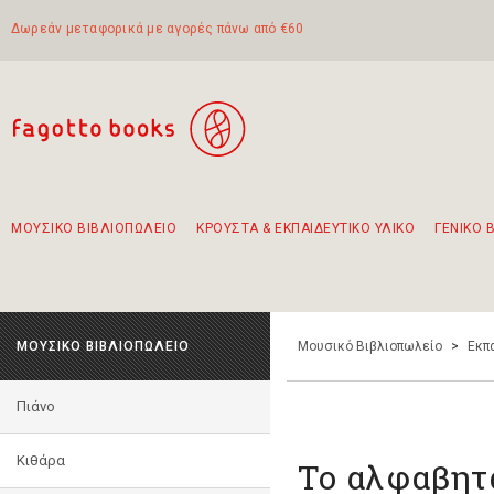
Δωρεάν μεταφορικά με αγορές πάνω από €60
ΜΟΥΣΙΚΟ ΒΙΒΛΙΟΠΩΛΕΙΟ
ΚΡΟΥΣΤΑ & ΕΚΠΑΙΔΕΥΤΙΚΟ ΥΛΙΚΟ
ΓΕΝΙΚΟ 
Προτάσεις - Σετ - Συνδυασμοί Βιβλίων
Πρωτότυποι Συνδυασμοί - Σετ δώρων για παιδιά
Για τα πρώτα μας βήματα στην κιθάρα
Το πιο διαδεδομένο σετ Boomwhackers
Περπατώντας στην παλιά πόλη της Λευκάδας
ΜΟΥΣΙΚΟ ΒΙΒΛΙΟΠΩΛΕΙΟ
Μουσικό Βιβλιοπωλείο
>
Εκπ
Πιάνο
Κιθάρα
Το αλφαβητά