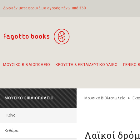
Δωρεάν μεταφορικά με αγορές πάνω από €60
ΜΟΥΣΙΚΟ ΒΙΒΛΙΟΠΩΛΕΙΟ
ΚΡΟΥΣΤΑ & ΕΚΠΑΙΔΕΥΤΙΚΟ ΥΛΙΚΟ
ΓΕΝΙΚΟ 
Προτάσεις - Σετ - Συνδυασμοί Βιβλίων
Πρωτότυποι Συνδυασμοί - Σετ δώρων για παιδιά
Για τα πρώτα μας βήματα στην κιθάρα
Το πιο διαδεδομένο σετ Boomwhackers
Περπατώντας στην παλιά πόλη της Λευκάδας
ΜΟΥΣΙΚΟ ΒΙΒΛΙΟΠΩΛΕΙΟ
Μουσικό Βιβλιοπωλείο
>
Εκπ
Πιάνο
Κιθάρα
Λαϊκοί δρόμ