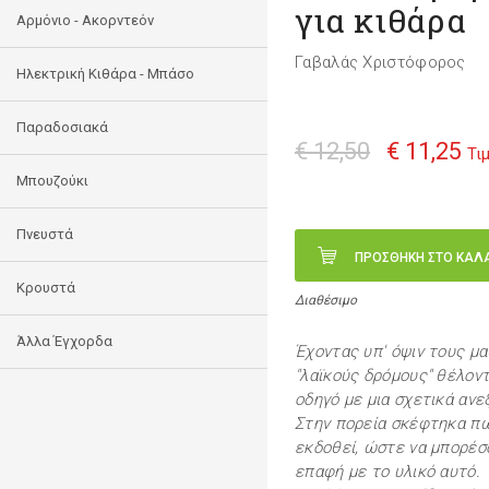
για κιθάρα
Αρμόνιο - Ακορντεόν
Γαβαλάς Χριστόφορος
Ηλεκτρική Κιθάρα - Μπάσο
Παραδοσιακά
€ 12,50
€ 11,25
Τι
Μπουζούκι
Πνευστά
ΠΡΟΣΘΗΚΗ ΣΤΟ ΚΑΛ
Κρουστά
Διαθέσιμο
Άλλα Έγχορδα
Έχοντας υπ' όψιν τους μα
"λαϊκούς δρόμους" θέλον
οδηγό με μια σχετικά ανε
Στην πορεία σκέφτηκα πω
εκδοθεί, ώστε να μπορέσ
επαφή με το υλικό αυτό.