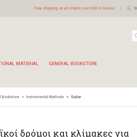
Free shipping on all orders over €60 in Greece
/
Si
TIONAL MATERIAL
GENERAL BOOKSTORE
embetika
 hand drum 45cm
l Bookstore
>
Instrumental Methods
>
Guitar
ϊκοί δρόμοι και κλίμακες για