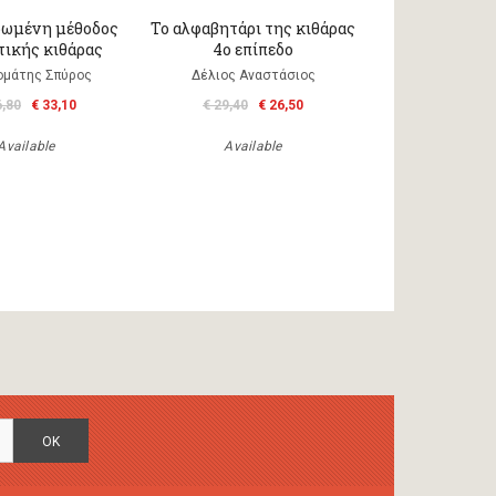
ωμένη μέθοδος
Το αλφαβητάρι της κιθάρας
τικής κιθάρας
4ο επίπεδο
μάτης Σπύρος
Δέλιος Aναστάσιος
6,80
€ 33,10
€ 29,40
€ 26,50
Available
Available
OK