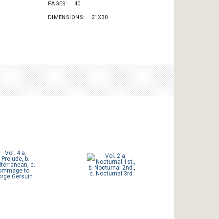
PAGES
40
DIMENSIONS
21X30