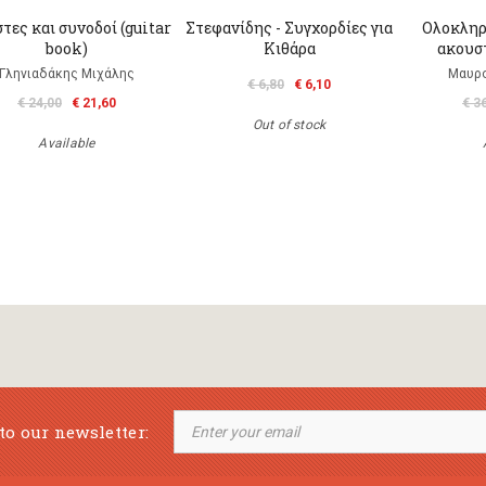
τες και συνοδοί (guitar
Στεφανίδης - Συγχορδίες για
Ολοκληρ
book)
Κιθάρα
ακουσ
Γληνιαδάκης Μιχάλης
Μαυρο
€ 6,80
€ 6,10
€ 24,00
€ 21,60
€ 3
Out of stock
Available
to our newsletter: