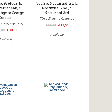
 a. Prelude, b.
Vol. 2 a. Nocturnal 1st., b.
erranean, c.
Nocturnal 2nd., c.
ge to George
Nocturnal 3rd.
Gersuin
Τζωρτζινάκης Κυριάκος
ινάκης Κυριάκος
€ 15,00
€ 13,50
5,00
€ 13,50
Available
Available