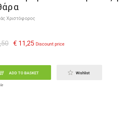
θάρα
λάς Χριστόφορος
,50
€ 11,25
Discount price
ADD TO BASKET
Wishlist
le