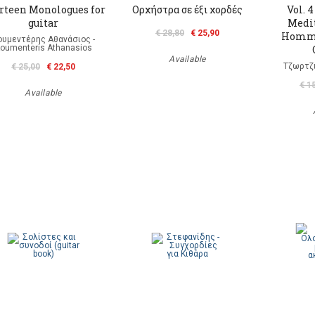
rteen Monologues for
Ορχήστρα σε έξι χορδές
Vol. 4
guitar
Medit
€ 28,80
€ 25,90
Homma
ουμεντέρης Αθανάσιος -
oumenteris Athanasios
Available
Τζωρτζ
€ 25,00
€ 22,50
€ 1
Available