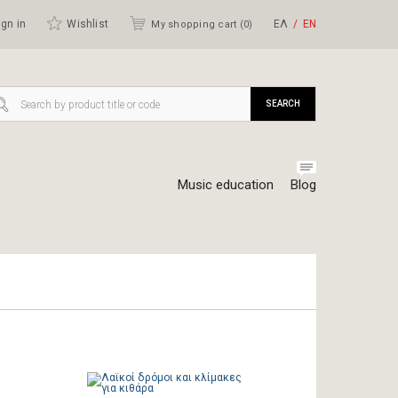
gn in
Wishlist
ΕΛ
ΕΝ
My shopping cart (
0
)
SEARCH
Music education
Blog