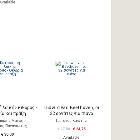
Available
 λαϊκής κιθάρας -
Ludwig van Beethoven, oι
ία και πράξη
32 σονάτες για πιάνο
πάλης Μάνος
Γαϊτάνος Κωστής
φας Παναγιώτης
€ 27,50
€ 24,75
€ 30,00
Available