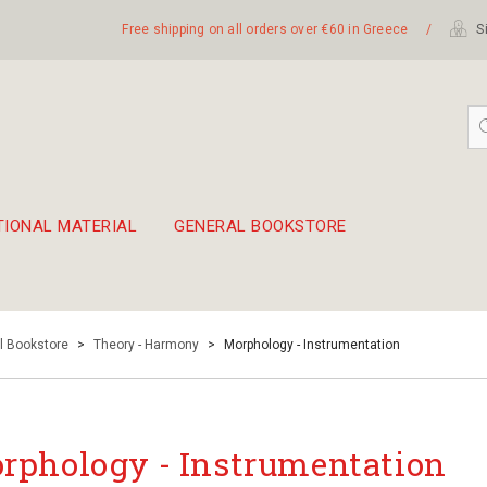
Free shipping on all orders over €60 in Greece
/
Si
TIONAL MATERIAL
GENERAL BOOKSTORE
embetika
 hand drum 45cm
l Bookstore
>
Theory - Harmony
>
Morphology - Instrumentation
rphology - Instrumentation