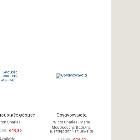
μουσικές φόρμες
Οργανογνωσία
ton Charles
Widor Charles - Marie
Μουσκούρης Βασίλης
2,00
€ 19,80
(μεταφραση - επιμέλεια)
Available
€ 18,00
€ 16,20