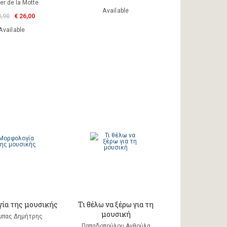
er de la Motte
Available
8,90
€ 26,00
Available
ία της μουσικής
Τι θέλω να ξέρω για τη
μουσική
μπας Δημήτρης
Παπαδοπούλου Ανθούλα