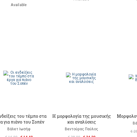
Available
νδείξεις του τέμπο στα
Η μορφολογία της μουσικής
Μορφολογ
α για πιάνο του Σοπέν
και αναλύσεις
Βά
Βάλετ Ιωσήφ
Βεντούρας Παύλος
€ 2