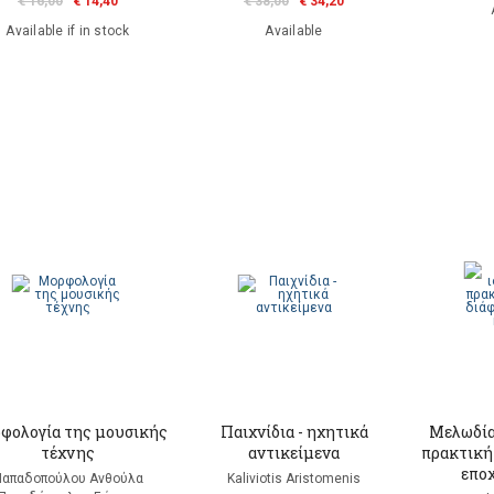
€ 16,00
€ 14,40
€ 38,00
€ 34,20
Available if in stock
Available
φολογία της μουσικής
Παιχνίδια - ηχητικά
Μελωδία:
τέχνης
αντικείμενα
πρακτική 
εποχ
Παπαδοπούλου Ανθούλα
Kaliviotis Aristomenis