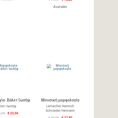
Available
ία- Βάλετ Ιωσήφ
Μουσική μορφολογία
λετ Ιωσήφ
Lemacher Heinrich
Schroeder Hermann
5,00
€ 22,50
€ 30,90
€ 27,80