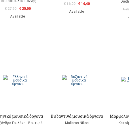
Παπαδόπουλος Γιάννης
Dieth
€ 16,00
€ 14,40
€ 27,90
€ 25,00
€ 2
Available
Available
ηνικά μουσικά όργανα
Βυζαντινά μουσικά όργανα
Μορφολογ
ξάνδρα Γουλάκη - Βουτυρά
Maliaras Nikos
Κατσί