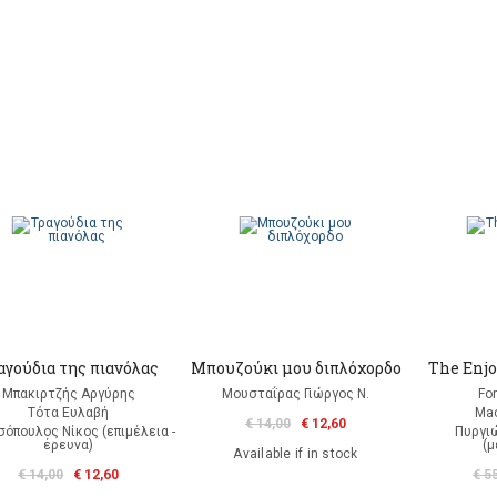
αγούδια της πιανόλας
Μπουζούκι μου διπλόχορδο
The Enj
Μπακιρτζής Αργύρης
Μουσταΐρας Γιώργος Ν.
For
Τότα Ευλαβή
Mac
€ 14,00
€ 12,60
σόπουλος Νίκος (επιμέλεια -
Πυργι
έρευνα)
(
Available if in stock
€ 14,00
€ 12,60
€ 5