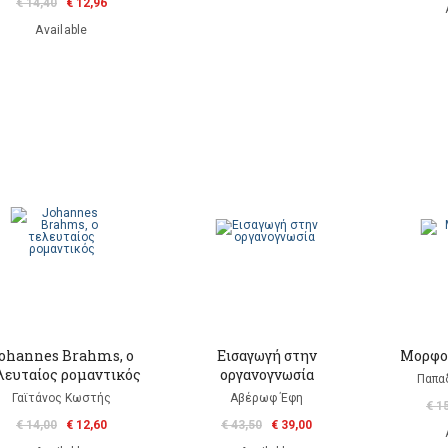
€ 14,40
€ 12,96
Available
ohannes Brahms, o
Εισαγωγή στην
Μορφολ
λευταίος ρομαντικός
οργανογνωσία
Παπα
Γαϊτάνος Κωστής
Αβέρωφ Έφη
€ 1
€ 14,00
€ 12,60
€ 43,50
€ 39,00