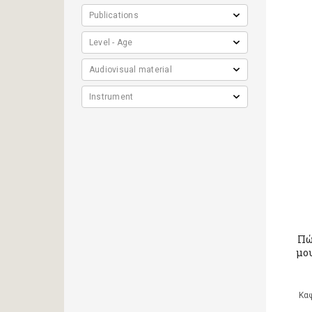
Πώ
μου
Κα