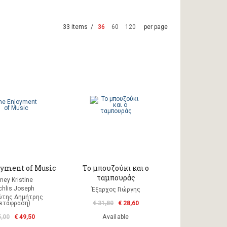
33 items /
36
60
120
per page
oyment of Music
Το μπουζούκι και ο
ταμπουράς
ney Kristine
hlis Joseph
Έξαρχος Γιώργης
ώτης Δημήτρης
μετάφραση)
€ 31,80
€ 28,60
5,00
€ 49,50
Available