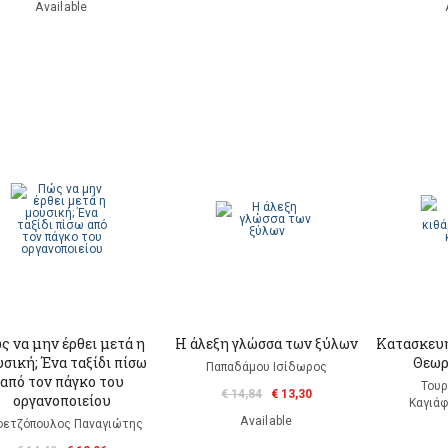
Available
ς να μην έρθει μετά η
Η άλεξη γλώσσα των ξύλων
Κατασκευή
σική; Ένα ταξίδι πίσω
Θεωρ
Παπαδάμου Ισίδωρος
από τον πάγκο του
Τουρ
€ 14,84
€ 13,30
οργανοποιείου
Καγιά
Available
φετζόπουλος Παναγιώτης