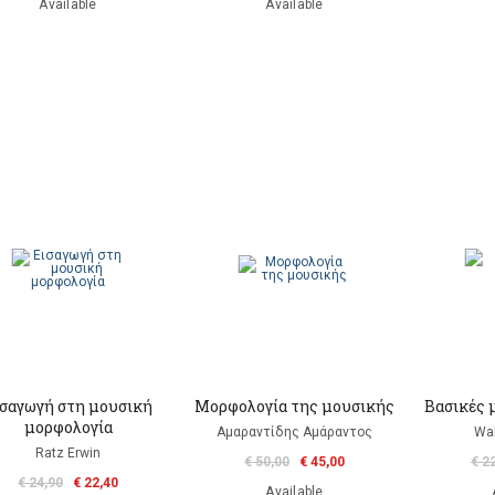
Available
Available
ισαγωγή στη μουσική
Μορφολογία της μουσικής
Βασικές 
μορφολογία
Αμαραντίδης Αμάραντος
Wal
Ratz Erwin
€ 50,00
€ 45,00
€ 2
€ 24,90
€ 22,40
Available