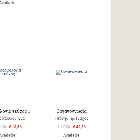
Available
ογία τεύχος 1
Οργανογνωσία
δοπούλου Ίννα
Τάτσης Τηλέμαχος
5,00
€ 13,50
€ 47,50
€ 42,80
Available
Available