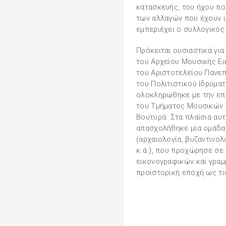
κατασκευής, του ήχου πο
των αλλαγών που έχουν υ
εμπεριέχει ο συλλογικός
Πρόκειται ουσιαστικά γι
του Αρχείου Μουσικής Ε
του Αριστοτελείου Πανεπ
του Πολιτιστικού Ιδρύμα
ολοκληρώθηκε με την επ
του Τμήματος Μουσικών 
Βουτυρά. Στα πλαίσια αυ
απασχολήθηκε μία ομάδα
(αρχαιολογία, βυζαντινολ
κ.ά.), που προχώρησε σε
εικονογραφικών και γραμ
προϊστορική εποχή ως τι