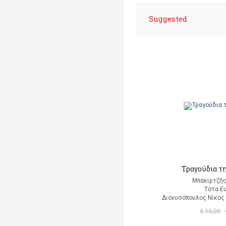
Suggested
Τραγούδια τ
Μπακιρτζής
Τότα Ε
Διονυσόπουλος Νίκος (
€ 14,00