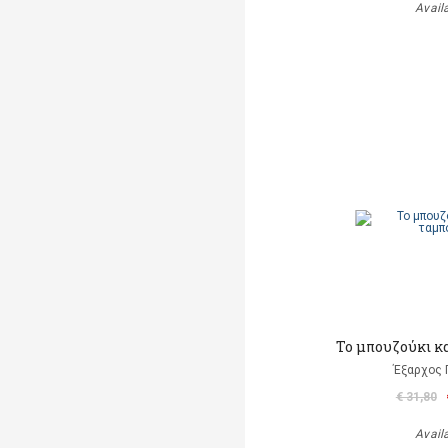
Avail
Το μπουζούκι κ
Έξαρχος 
€ 31,80
Avail