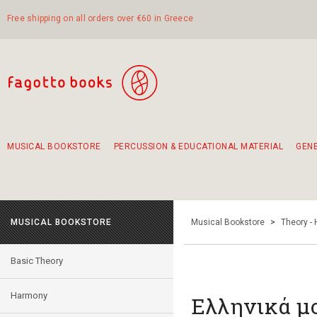
Free shipping on all orders over €60 in Greece
MUSICAL BOOKSTORE
PERCUSSION & EDUCATIONAL MATERIAL
GEN
Suggestions - Sets - Book Combinations
Educational material for exercise in rhythm
Unique combinations - Gift Sets for Kids
Smirneika and pireotika rembetika
Hand-crafted hand drum 45cm
Α Walk through Lefkada's old town
MUSICAL BOOKSTORE
Musical Bookstore
>
Theory -
Basic Theory
Harmony
Ελληνικά μ