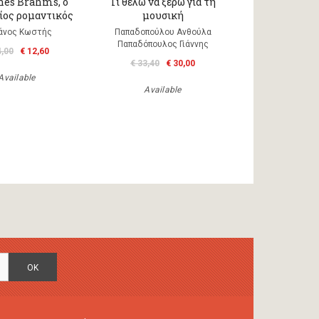
es Brahms, o
Τι θέλω να ξέρω για τη
ίος ρομαντικός
μουσική
τάνος Κωστής
Παπαδοπούλου Ανθούλα
Παπαδόπουλος Γιάννης
4,00
€ 12,60
€ 33,40
€ 30,00
Available
Available
OK