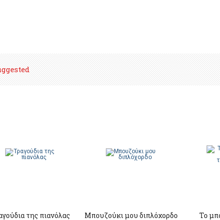
uggested
αγούδια της πιανόλας
Μπουζούκι μου διπλόχορδο
Το μπ