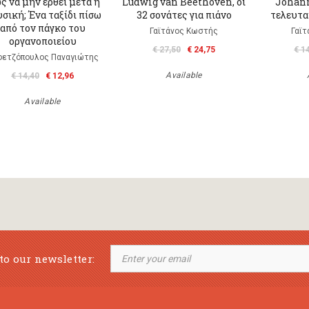
ς να μην έρθει μετά η
Ludwig van Beethoven, oι
Johann
σική; Ένα ταξίδι πίσω
32 σονάτες για πιάνο
τελευτα
από τον πάγκο του
Γαϊτάνος Κωστής
Γαϊ
οργανοποιείου
€ 27,50
€ 24,75
€ 1
φετζόπουλος Παναγιώτης
Available
€ 14,40
€ 12,96
Available
to our newsletter: