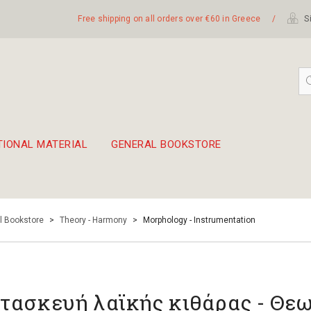
Free shipping on all orders over €60 in Greece
/
Si
TIONAL MATERIAL
GENERAL BOOKSTORE
embetika
 hand drum 45cm
l Bookstore
>
Theory - Harmony
>
Morphology - Instrumentation
τασκευή λαϊκής κιθάρας - Θε