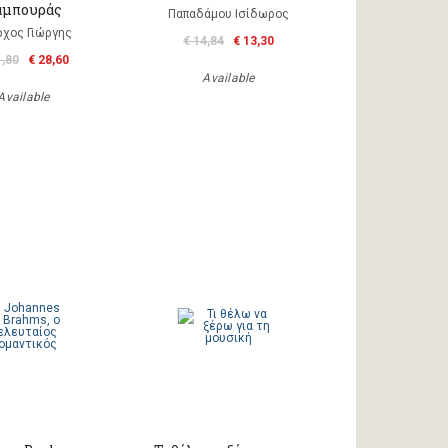
αμπουράς
Παπαδάμου Ισίδωρος
ρχος Γιώργης
€ 14,84
€ 13,30
1,80
€ 28,60
Available
Available