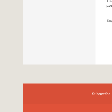
Πώ
μου
Κα
Subscribe 