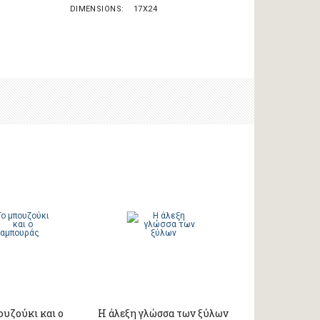
DIMENSIONS
17X24
ουζούκι και ο
Η άλεξη γλώσσα των ξύλων