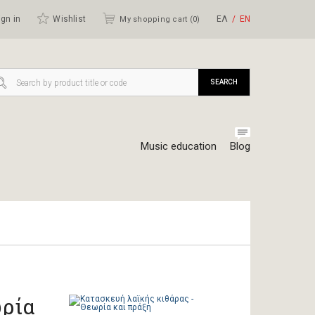
gn in
Wishlist
ΕΛ
ΕΝ
My shopping cart (
0
)
SEARCH
Music education
Blog
ωρία