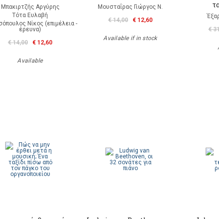
τ
Μπακιρτζής Αργύρης
Μουσταΐρας Γιώργος Ν.
Τότα Ευλαβή
Έξα
€ 14,00
€ 12,60
σόπουλος Νίκος (επιμέλεια -
έρευνα)
€ 3
Available if in stock
€ 14,00
€ 12,60
Available