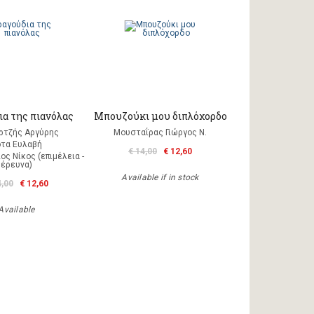
ια της πιανόλας
Μπουζούκι μου διπλόχορδο
ρτζής Αργύρης
Μουσταΐρας Γιώργος Ν.
ότα Ευλαβή
€ 14,00
€ 12,60
ς Νίκος (επιμέλεια -
έρευνα)
Available if in stock
4,00
€ 12,60
Available