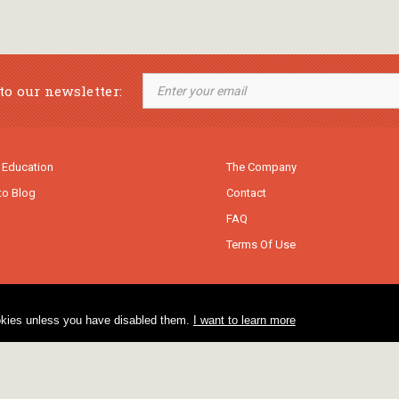
to our newsletter:
 Education
The Company
to Blog
Contact
FAQ
Terms Of Use
cookies unless you have disabled them.
I want to learn more