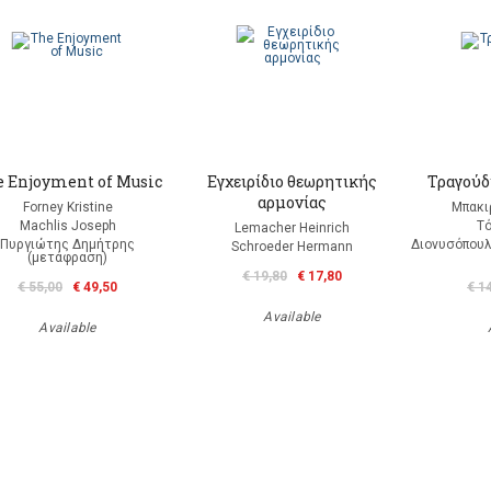
 Enjoyment of Music
Εγχειρίδιο θεωρητικής
Τραγούδ
αρμονίας
Forney Kristine
Μπακι
Machlis Joseph
Τ
Lemacher Heinrich
Πυργιώτης Δημήτρης
Διονυσόπουλο
Schroeder Hermann
(μετάφραση)
€ 19,80
€ 17,80
€ 55,00
€ 49,50
€ 1
Available
Available