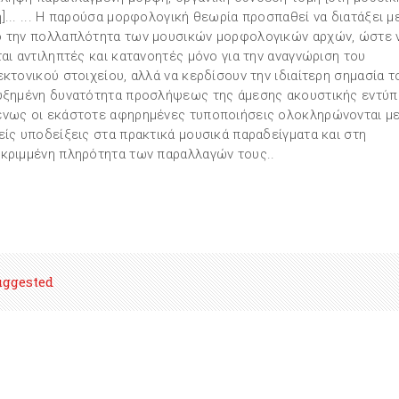
]... ... Η παρούσα μορφολογική θεωρία προσπαθεί να διατάξει μ
 την πολλαπλότητα των μουσικών μορφολογικών αρχών, ώστε 
ται αντιληπτές και κατανοητές μόνο για την αναγνώριση του
εκτονικού στοιχείου, αλλά να κερδίσουν την ιδιαίτερη σημασία το
υξημένη δυνατότητα προσλήψεως της άμεσης ακουστικής εντύ
νως οι εκάστοτε αφηρημένες τυποποιήσεις ολοκληρώνονται μ
είς υποδείξεις στα πρακτικά μουσικά παραδείγματα και στη
κριμμένη πληρότητα των παραλλαγών τους..
uggested