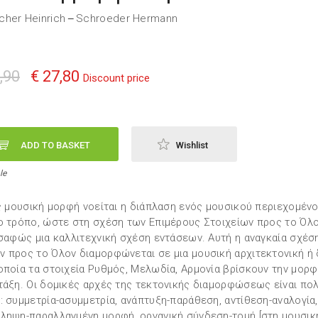
her Heinrich
Schroeder Hermann
—
,90
€ 27,80
Discount price
ADD TO BASKET
Wishlist
le
Ως μουσική μορφή νοείται η διάπλαση ενός μουσικού περιεχομέν
ο τρόπο, ώστε στη σχέση των Επιμέρους Στοιχείων προς το Όλο
 σαφώς μια καλλιτεχνική σχέση εντάσεων. Αυτή η αναγκαία σχέσ
 προς το Όλον διαμορφώνεται σε μια μουσική αρχιτεκτονική ή 
οποία τα στοιχεία Ρυθμός, Μελωδία, Αρμονία βρίσκουν την μορ
τάξη. Οι δομικές αρχές της τεκτονικής διαμορφώσεως είναι πο
: συμμετρία-ασυμμετρία, ανάπτυξη-παράθεση, αντίθεση-αναλογία,
ληψη-παραλλαγμένη μορφή, οργανική σύνδεση-τομή [στη μουσικ