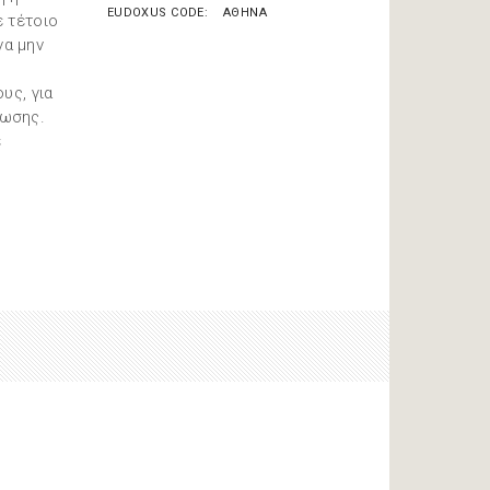
EUDOXUS CODE
ΑΘΗΝΑ
ε τέτοιο
να μην
υς, για
πωσης.
ε