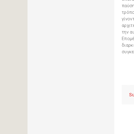
παύση
τρόπο
γίνον
αρχιτ
την α
Επομέ
διαρκ
συγκε
S