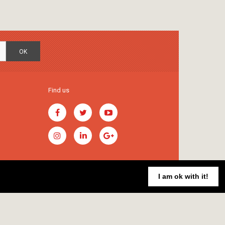
OK
Find us
I am ok with it!
Handcrafted by
RADIAL