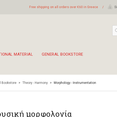
Free shipping on all orders over €60 in Greece
/
Si
TIONAL MATERIAL
GENERAL BOOKSTORE
embetika
 hand drum 45cm
l Bookstore
>
Theory - Harmony
>
Morphology - Instrumentation
υσική μορφολογία