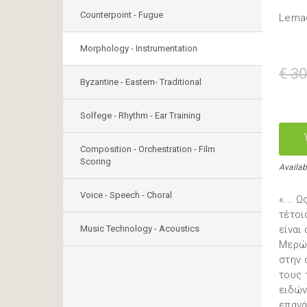
Counterpoint - Fugue
Lemac
Morphology - Instrumentation
€ 30
Byzantine - Eastern- Traditional
Solfege - Rhythm - Ear Training
Composition - Orchestration - Film
Scoring
Availab
Voice - Speech - Choral
«... 
τέτοι
Music Technology - Acoustics
είναι
Μερών
στην 
τους 
ειδών
επανά