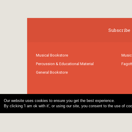
Subscribe 
Musical Bookstore
Music
Percussion & Educational Material
Fagot
General Bookstore
Our website uses cookies to ensure you get the best experience.
By clicking 'I am ok with it', or using our site, you consent to the use of 