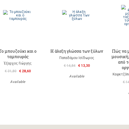
Το μπουζούκι και ο
Η άλεξη γλώσσα των ξύλων
Πώς να μ
ταμπουράς
μουσική;
Παπαδάμου Ισίδωρος
από τ
Έξαρχος Γιώργης
€ 14,84
€ 13,30
οργ
€ 31,80
€ 28,60
Καφετζόπ
Available
Available
€ 1