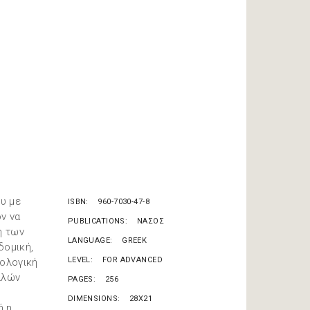
ου με
ISBN
960-7030-47-8
ν να
PUBLICATIONS
ΝΑΣΟΣ
η των
LANGUAGE
GREEK
δομική,
LEVEL
FOR ADVANCED
φολογική
λλών
PAGES
256
DIMENSIONS
28X21
ή η