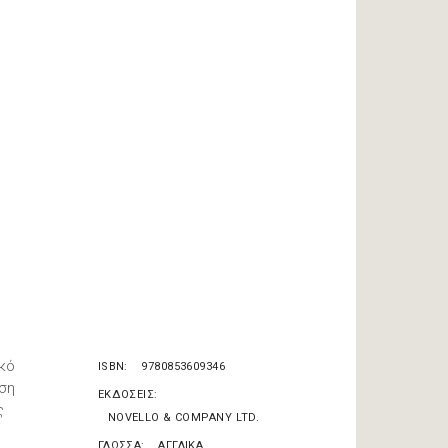
ικό
ISBN
9780853609346
ιση
ΕΚΔΟΣΕΙΣ
ς
NOVELLO & COMPANY LTD.
ΓΛΩΣΣΑ
ΑΓΓΛΙΚΑ