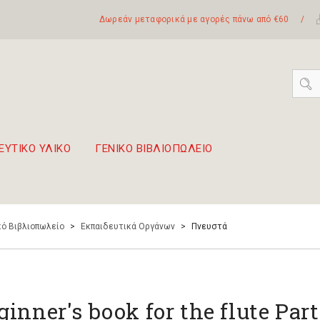
Δωρεάν μεταφορικά με αγορές πάνω από €60
/
ΕΥΤΙΚΟ ΥΛΙΚΟ
ΓΕΝΙΚΟ ΒΙΒΛΙΟΠΩΛΕΙΟ
 σετ Boomwhackers
πόλη της Λευκάδας
ό Βιβλιοπωλείο
>
Εκπαιδευτικά Οργάνων
>
Πνευστά
ginner's book for the flute Part