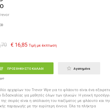
o
revor
CD
,70
€ 16,85
Τιμή με έκπτωση
ΠΡΟΣΘΗΚΗ ΣΤΟ ΚΑΛΑΘΙ
Αγαπημένα
ιμο
βλίο αρχαρίων του Trevor Wye για το φλάουτο είναι ένα εξαιρετ
ο διδασκαλίας για μαθητές όλων των ηλικιών. Η γενική προσέγγ
 της σειράς είναι η απόλαυση του παιξίματος με φλάουτο και τη
κής παραγωγής με την ευρύτερη έννοια. Όλα τα πλήκτρα