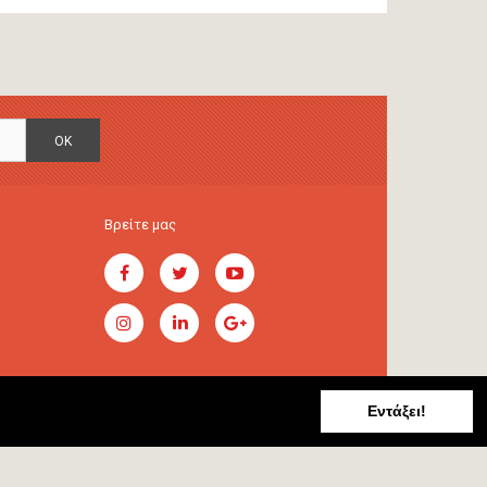
OK
Βρείτε μας
Εντάξει!
Handcrafted by
RADIAL