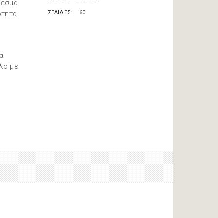
λεσμα
ότητα
ΣΕΛΙΔΕΣ
60
τα
λο με