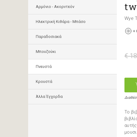
tw
Αρμόνιο - Ακορντεόν
Wye T
Ηλεκτρική Κιθάρα - Μπάσο
+
Παραδοσιακά
Μπουζούκι
€ 18
Πνευστά
Κρουστά
Άλλα Έγχορδα
Διαθέσ
Το βι
βιβλί
αυτής
μουσι