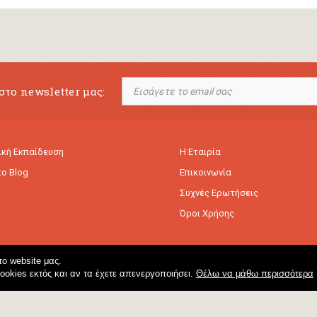
στο newsletter μας:
κή Εκπαίδευση
Η Εταιρία
to Blog
Επικοινωνία
Συχνές Ερωτήσεις
Όροι Χρήσης
ο website μας.
cookies εκτός και αν τα έχετε απενεργοποιήσει.
Θέλω να μάθω περισσότερα