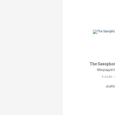
The Saxophon
Μαυρομμάτ
€ 24,80
Διαθέ