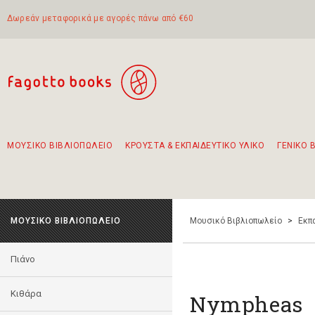
Δωρεάν μεταφορικά με αγορές πάνω από €60
ΜΟΥΣΙΚΟ ΒΙΒΛΙΟΠΩΛΕΙΟ
ΚΡΟΥΣΤΑ & ΕΚΠΑΙΔΕΥΤΙΚΟ ΥΛΙΚΟ
ΓΕΝΙΚΟ 
Προτάσεις - Σετ - Συνδυασμοί Βιβλίων
Πρωτότυποι Συνδυασμοί - Σετ δώρων για παιδιά
Για τα πρώτα μας βήματα στην κιθάρα
Το πιο διαδεδομένο σετ Boomwhackers
Περπατώντας στην παλιά πόλη της Λευκάδας
ΜΟΥΣΙΚΟ ΒΙΒΛΙΟΠΩΛΕΙΟ
Μουσικό Βιβλιοπωλείο
>
Εκπ
Πιάνο
Κιθάρα
Nympheas