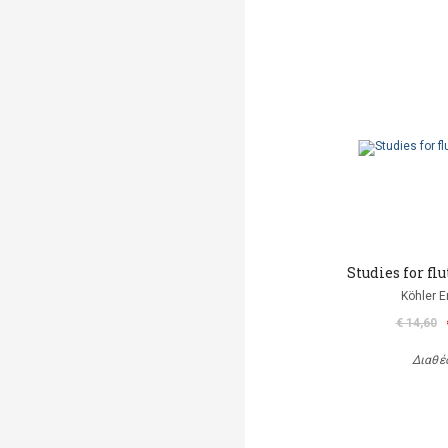
Studies for flu
Köhler E
€ 14,60
Διαθέ