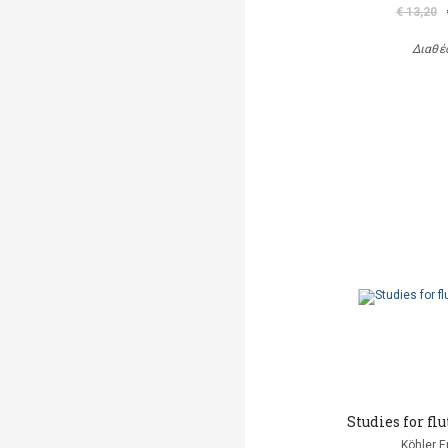
€ 13,20
Διαθέ
Studies for flu
Köhler E