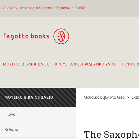
Δωρεάν μεταφορικά με αγορές πάνω από €60
ΜΟΥΣΙΚΟ ΒΙΒΛΙΟΠΩΛΕΙΟ
ΚΡΟΥΣΤΑ & ΕΚΠΑΙΔΕΥΤΙΚΟ ΥΛΙΚΟ
ΓΕΝΙΚΟ 
Προτάσεις - Σετ - Συνδυασμοί Βιβλίων
Πρωτότυποι Συνδυασμοί - Σετ δώρων για παιδιά
Για τα πρώτα μας βήματα στην κιθάρα
Το πιο διαδεδομένο σετ Boomwhackers
Περπατώντας στην παλιά πόλη της Λευκάδας
ΜΟΥΣΙΚΟ ΒΙΒΛΙΟΠΩΛΕΙΟ
Μουσικό Βιβλιοπωλείο
>
Εκπ
Πιάνο
Κιθάρα
The Saxoph