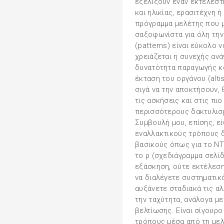
εξελίξουν έναν εκτελεσ
και ηλικίας, ερασιτέχνη 
πρόγραμμα μελέτης που μ
σαξοφωνίστα για όλη την
(patterns) είναι εύκολο 
χρειάζεται η συνεχής ανά
δυνατότητα παραγωγής κ
έκταση του οργάνου (alti
σιγά να την αποκτήσουν, 
τις ασκήσεις και στις π
περισσότερους δακτυλισμ
Συμβουλή μου, επίσης, εί
εναλλακτικούς τρόπους 
βασικούς όπως για το ΝΤΟ
το ρ (σχεδιάγραμμα σελίδ
εξάσκηση, ούτε εκτέλεσ
να διαλέγετε συστηματικά
αυξάνετε σταδιακά τις α
την ταχύτητα, ανάλογα με
βελτίωσης. Είναι σίγουρ
τρόπους μέσα από τη μελ