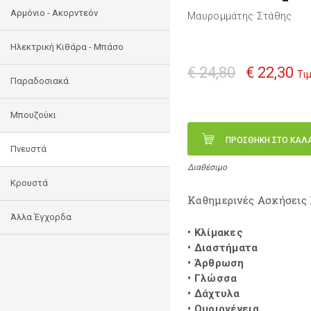
Αρμόνιο - Ακορντεόν
Μαυρομμάτης Στάθης
Ηλεκτρική Κιθάρα - Μπάσο
€ 24,80
€ 22,30
Τι
Παραδοσιακά
Μπουζούκι
ΠΡΟΣΘΗΚΗ ΣΤΟ ΚΑΛ
Πνευστά
Διαθέσιμο
Κρουστά
Καθημερινές Ασκήσεις
Άλλα Έγχορδα
• Κλίμακες
• Διαστήματα
• Άρθρωση
• Γλώσσα
• Δάχτυλα
• Ομοιογένεια