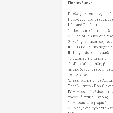
Περιεχόμενα
Πρόλογος του συγγραφέ
Πρόλογος του μεταφρασ
I
Βασικά ζητήματα
1. Προσωπικότητα και δη
2. Ένας οικουμενικός συ
3. Ενόργανα μέρη ως φαν
II
Ευθυμία και μελαγχολία
III
Τραγωδία και κωμωδία 
1. Βασικές εκτιμήσεις
2. «Επειδή τα πάθη, βίαια
εκφράζονται μέχρι σημείο
του Μότσαρτ
3. Σχετικά με τη στιλιστ
Σεράϊ» , στον «Don Giova
IV
Η Μουσική γλώσσα του
τραγουδιστικού ύφους
1. Μουσικές-ρητορικές 
2. Ενόργανες ορχηστρικέ