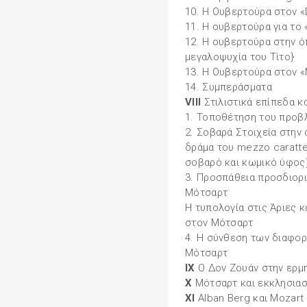
10. Η Ουβερτούρα στον «
11. Η ουβερτούρα για το «
12. Η ουβερτούρα στην ό
μεγαλοψυχία του Τίτο}
13. Η Ουβερτούρα στον 
14. Συμπεράσματα
VIII
Στιλιστικά επίπεδα κ
1. Τοποθέτηση του προβ
2. Σοβαρά Στοιχεία στην 
δράμα του mezzo caratte
σοβαρό και κωμικό ύφος
3. Προσπάθεια προσδιορι
Μότσαρτ
Η τυπολογία στις Άριες 
στον Μότσαρτ
4. Η σύνθεση των διαφορ
Μότσαρτ
ΙΧ
Ο Δον Ζουάν στην ερμη
X
Μότσαρτ και εκκλησιασ
XI
Alban Berg και Mozart