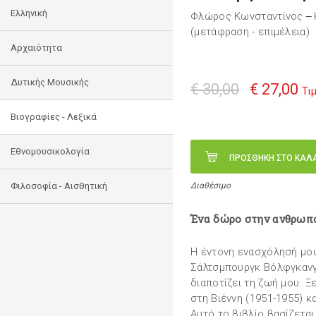
Ελληνική
Φλώρος Κωνσταντίνος
—
(μετάφραση - επιμέλεια)
Αρχαιότητα
Δυτικής Μουσικής
€ 30,00
€ 27,00
Τι
Βιογραφίες - Λεξικά
Εθνομουσικολογία
ΠΡΟΣΘΗΚΗ ΣΤΟ ΚΑΛ
Φιλοσοφία - Αισθητική
Διαθέσιμο
Ένα δώρο στην ανθρωπ
Η έντονη ενασχόλησή μου
Σάλτσμπουργκ Βόλφγκανγ
διαποτίζει τη ζωή μου. Ξ
στη Βιέννη (1951-1955) κ
Αυτό το βιβλίο βασίζεται