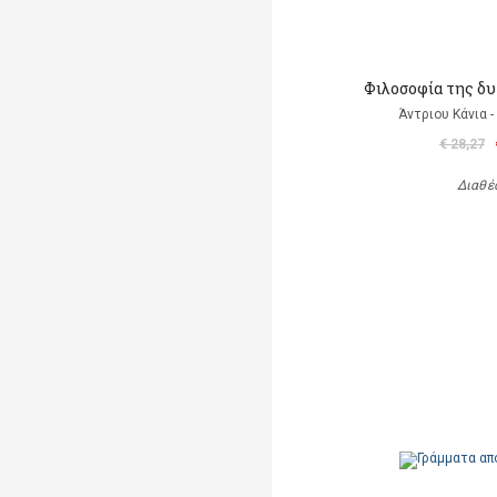
Φιλοσοφία της δ
Άντριου Κάνια -
€ 28,27
Διαθέ