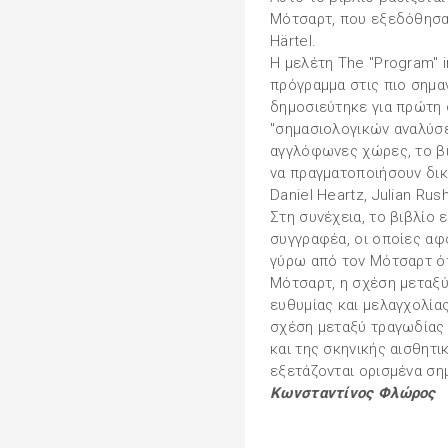
Μότσαρτ, που εξεδόθησαν
Härtel.
Η μελέτη The "Program" i
πρόγραμμα στις πιο σημα
δημοσιεύτηκε για πρώτη φ
"σημασιολογικών αναλύσε
αγγλόφωνες χώρες, το β
να πραγματοποιήσουν δι
Daniel Heartz, Julian Rush
Στη συνέχεια, το βιβλίο 
συγγραφέα, οι οποίες αφ
γύρω από τον Μότσαρτ όπ
Μότσαρτ, η σχέση μεταξύ
ευθυμίας και μελαγχολίας
σχέση μεταξύ τραγωδίας 
και της σκηνικής αισθητ
εξετάζονται ορισμένα ση
Κωνσταντίνος Φλώρος