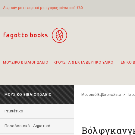
Δωρεάν μεταφορικά με αγορές πάνω από €60
ΜΟΥΣΙΚΟ ΒΙΒΛΙΟΠΩΛΕΙΟ
ΚΡΟΥΣΤΑ & ΕΚΠΑΙΔΕΥΤΙΚΟ ΥΛΙΚΟ
ΓΕΝΙΚΟ 
Προτάσεις - Σετ - Συνδυασμοί Βιβλίων
Πρωτότυποι Συνδυασμοί - Σετ δώρων για παιδιά
Για τα πρώτα μας βήματα στην κιθάρα
Το πιο διαδεδομένο σετ Boomwhackers
Περπατώντας στην παλιά πόλη της Λευκάδας
ΜΟΥΣΙΚΟ ΒΙΒΛΙΟΠΩΛΕΙΟ
Μουσικό Βιβλιοπωλείο
>
Ιστο
Ρεμπέτικο
Παραδοσιακό - Δημοτικό
Βόλφγκανγ