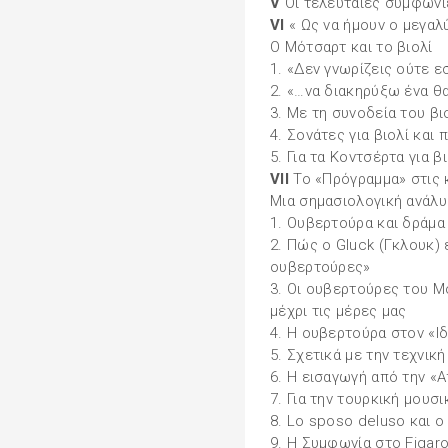
V
Οι τελευταίες συμφωνί
VI
« Ως να ήμουν ο μεγαλ
Ο Μότσαρτ και το βιολί
1. «Δεν γνωρίζεις ούτε ε
2. «…να διακηρύξω ένα θ
3. Με τη συνοδεία του βι
4. Σονάτες για βιολί και 
5. Για τα Κοντσέρτα για β
VII
Το «Πρόγραμμα» στις 
Μια σημασιολογική ανάλ
1. Ουβερτούρα και δράμα
2. Πώς ο Gluck (Γκλουκ)
ουβερτούρες»
3. Οι ουβερτούρες του Μ
μέχρι τις μέρες μας
4. Η ουβερτούρα στον «Ι
5. Σχετικά με την τεχνι
6. Η εισαγωγή από την «
7. Για την τουρκική μουσ
8. Lo sposo deluso και ο
9. Η Συμφωνία στο Figar