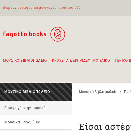
Δωρεάν μεταφορικά με αγορές πάνω από €60
ΜΟΥΣΙΚΟ ΒΙΒΛΙΟΠΩΛΕΙΟ
ΚΡΟΥΣΤΑ & ΕΚΠΑΙΔΕΥΤΙΚΟ ΥΛΙΚΟ
ΓΕΝΙΚΟ 
Προτάσεις - Σετ - Συνδυασμοί Βιβλίων
Πρωτότυποι Συνδυασμοί - Σετ δώρων για παιδιά
Για τα πρώτα μας βήματα στην κιθάρα
Το πιο διαδεδομένο σετ Boomwhackers
Περπατώντας στην παλιά πόλη της Λευκάδας
ΜΟΥΣΙΚΟ ΒΙΒΛΙΟΠΩΛΕΙΟ
Μουσικό Βιβλιοπωλείο
>
Παι
Εισαγωγή στην μουσική
Μουσικά Παραμύθια
Είσαι αστέρ