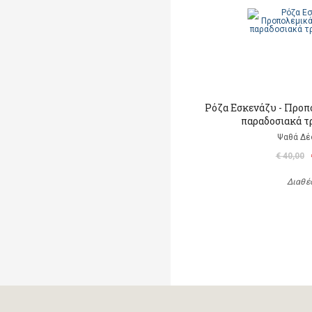
Ρόζα Εσκενάζυ - Προπ
παραδοσιακά τ
Ψαθά Δέ
€ 40,00
Διαθέ