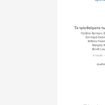
Τα τρία θαύματα τ
Πρόβου Άρτεμις (
Κατσαμά Ελένη
Wilkins Free
Margery W
Alcott Lo
€ 14,40
Διαθέ