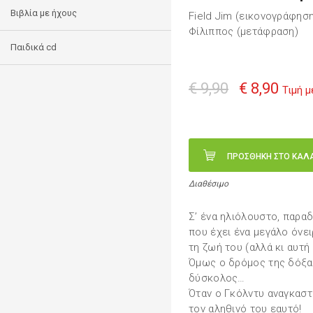
Βιβλία με ήχους
Field Jim (εικονογράφησ
Φίλιππος (μετάφραση)
Παιδικά cd
€ 9,90
€ 8,90
Τιμή 
ΠΡΟΣΘΗΚΗ ΣΤΟ ΚΑΛ
Διαθέσιμο
Σ’ ένα ηλιόλουστο, παραδ
που έχει ένα μεγάλο όνειρ
τη ζωή του (αλλά κι αυτ
Όμως ο δρόμος της δόξας
δύσκολος…
Όταν ο Γκόλντυ αναγκαστ
τον αληθινό του εαυτό!