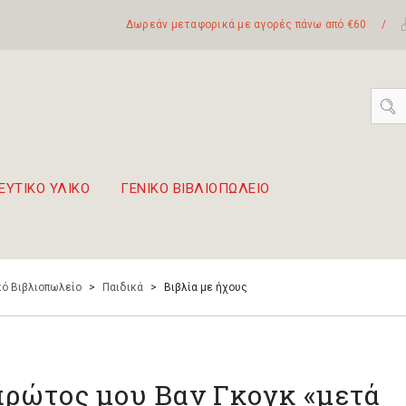
Δωρεάν μεταφορικά με αγορές πάνω από €60
/
ΕΥΤΙΚΟ ΥΛΙΚΟ
ΓΕΝΙΚΟ ΒΙΒΛΙΟΠΩΛΕΙΟ
 σετ Boomwhackers
πόλη της Λευκάδας
ό Βιβλιοπωλείο
>
Παιδικά
>
Βιβλία με ήχους
πρώτος μου Βαν Γκογκ «μετά