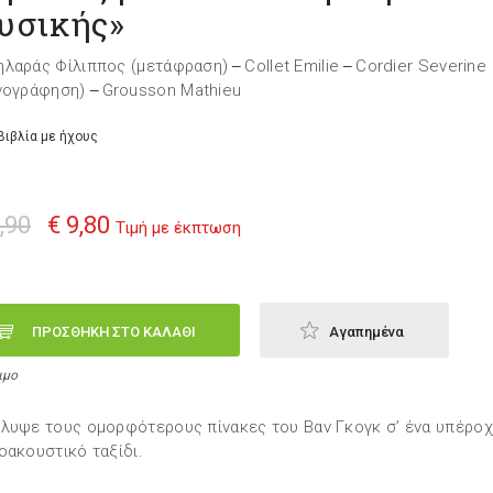
υσικής»
λαράς Φίλιππος (μετάφραση)
Collet Emilie
Cordier Severine
—
—
νογράφηση)
Grousson Mathieu
—
Βιβλία με ήχους
,90
€ 9,80
Τιμή με έκπτωση
ΠΡΟΣΘΗΚΗ ΣΤΟ ΚΑΛΑΘΙ
Αγαπημένα
ιμο
λυψε τους ομορφότερους πίνακες του Βαν Γκογκ σ’ ένα υπέρο
οακουστικό ταξίδι.