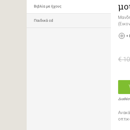
μο
Βιβλία με ήχους
Μανδη
Παιδικά cd
(Εικο
+
€ 10
Διαθέσ
Ανακά
οπτικ