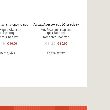
τω την ορχήστρα
Ανακαλύπτω τον Μπετόβεν
λαράς Φίλιππος
Μανδηλαράς Φίλιππος
μετάφραση)
(μετάφραση)
erer Charlotte
Roederer Charlotte
1,10
€ 10,00
€ 11,10
€ 10,00
αντλημένο
Εξαντλημένο