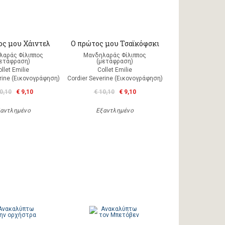
ος μου Χάιντελ
Ο πρώτος μου Τσαϊκόφσκι
λαράς Φίλιππος
Μανδηλαράς Φίλιππος
μετάφραση)
(μετάφραση)
llet Emilie
Collet Emilie
rine (Εικονογράφηση)
Cordier Severine (Εικονογράφηση)
0,10
€ 9,10
€ 10,10
€ 9,10
αντλημένο
Εξαντλημένο