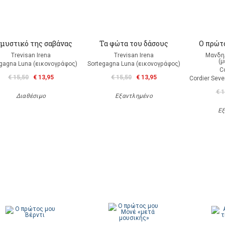
 μυστικό της σαβάνας
Τα φώτα του δάσους
Ο πρώτ
Trevisan Irena
Trevisan Irena
Μανδη
(
gagna Luna (εικονογράφος)
Sortegagna Luna (εικονογράφος)
Co
€ 15,50
€ 13,95
€ 15,50
€ 13,95
Cordier Seve
€ 1
Διαθέσιμο
Εξαντλημένο
Εξ