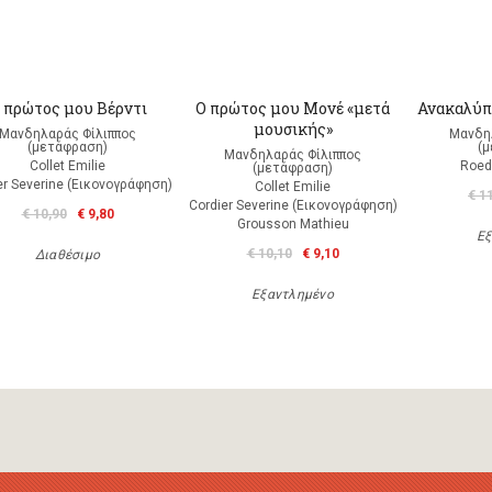
 πρώτος μου Βέρντι
Ο πρώτος μου Μονέ «μετά
Ανακαλύπ
μουσικής»
Μανδηλαράς Φίλιππος
Μανδη
(μετάφραση)
(
Μανδηλαράς Φίλιππος
Collet Emilie
Roed
(μετάφραση)
er Severine (Εικονογράφηση)
Collet Emilie
€ 1
Cordier Severine (Εικονογράφηση)
€ 10,90
€ 9,80
Grousson Mathieu
Εξ
€ 10,10
€ 9,10
Διαθέσιμο
Εξαντλημένο